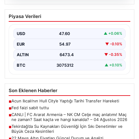
03.08.2026
Tekirdağ’da Su Kaynakları Güvenliği İçin
Piyasa Verileri
Sıkı Denetimler ve Büyük Ceza
Kesintileri
USD
47.60
▲ +0.06%
Türkiye’nin Marmara bölgesindeki önemli tarım ve
sanayi şehirlerinden biri olan Tekirdağ, çevre koruma
EUR
54.97
▼ -0.10%
çalışmalarını…
ALTIN
6473.4
▼ -0.35%
BTC
3075312
▲ +0.10%
Son Eklenen Haberler
Acun Ilıcalı’nın Hull City’e Yaptığı Tarihi Transfer Hareketi
■
Fed faizi sabit tuttu
■
CANLI | FC Ararat Armenia – NK CM Celje maç anlatımı! Maç
■
ne zaman? Saat kaçta ve hangi kanalda? – 04 Ağustos 2026
Tekirdağ’da Su Kaynakları Güvenliği İçin Sıkı Denetimler ve
■
Büyük Ceza Kesintileri
22 Mayıs Altın Fiyatları Güncel Durum ve Analizi
■