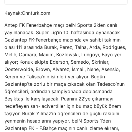
Kaynak:
Cnnturk.com
Antep FK-Fenerbahçe maçı beIN Sports 2’den canlı
yayınlanacak. Süper Lig’in 10. haftasında oynanacak
Gaziantep FK-Fenerbahçe maçında ev sahibi takımın
olası 11’i arasında Burak, Perez, Talha, Arda, Rodrigues,
Melih, Camara, Maxim, Kozlowski, Lungoyi, Bayo yer
alıyor; Konuk ekipte Ederson, Semedo, Skriniar,
Oosterwolde, Brown, Alvarez, İsmail, Nene, Asensio,
Kerem ve Talisca’nın isimleri yer alıyor. Bugün
Gaziantep’te zorlu bir maça çıkacak olan Tedesco’nun
öğrencileri, ardından şampiyonada deplasmanda
Beşiktaş ile karşılaşacak. Puanını 22’ye çıkarmayı
hedefleyen sarı-lacivertliler için bu maç büyük önem
taşıyor. Burak Yılmaz’ın öğrencileri de güçlü rakibini
yenmenin hesaplarını yapıyor. beIN Sports 1’den
Gaziantep FK – F.Bahçe maçının canlı izleme ekranı,