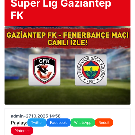
Süper Lig Gaziantep
FK
admin
•
27.10.2025 14:58
Paylaş:
Twitter
Facebook
WhatsApp
Reddit
Pinterest