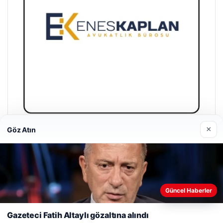
×
Göz Atın
Enes Kaplan Avukatlık Bürosu
28/04/2026
Web sitemizi nasıl kullandığınızı daha iyi anlayabilmek,
Güncel Haberler
deneyiminizi kişiselleştirmek ve geliştirmek amacıyla çerezler
kullanıyoruz.
Çerez Politikamız
Gazeteci Fatih Altaylı gözaltına alındı
Reddet
Kabul Et