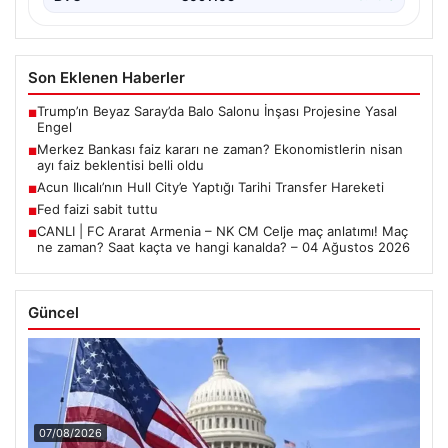
Son Eklenen Haberler
Trump’ın Beyaz Saray’da Balo Salonu İnşası Projesine Yasal
■
Engel
Merkez Bankası faiz kararı ne zaman? Ekonomistlerin nisan
■
ayı faiz beklentisi belli oldu
Acun Ilıcalı’nın Hull City’e Yaptığı Tarihi Transfer Hareketi
■
Fed faizi sabit tuttu
■
CANLI | FC Ararat Armenia – NK CM Celje maç anlatımı! Maç
■
ne zaman? Saat kaçta ve hangi kanalda? – 04 Ağustos 2026
Güncel
07/08/2026