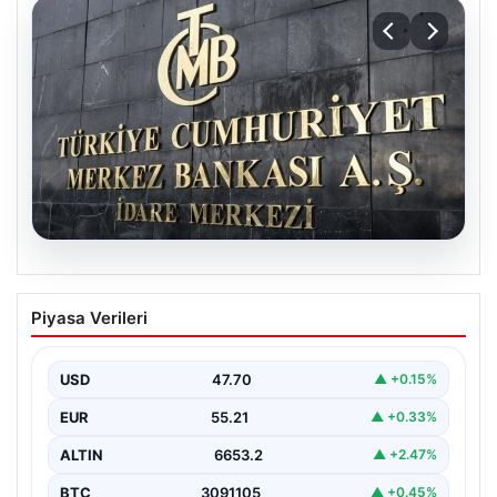
06.08.2026
Merkez Bankası faiz kararı ne zaman?
Piyasa Verileri
Ekonomistlerin nisan ayı faiz beklentisi
belli oldu
USD
47.70
▲ +0.15%
EUR
55.21
▲ +0.33%
ALTIN
6653.2
▲ +2.47%
BTC
3091105
▲ +0.45%