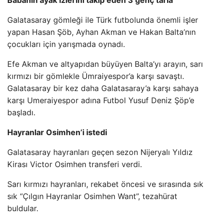
Babanın ayak izlerini takip eden 3 genç tarla
Galatasaray gömleği ile Türk futbolunda önemli işler
yapan Hasan Şöb, Ayhan Akman ve Hakan Balta’nın
çocukları için yarışmada oynadı.
Efe Akman ve altyapıdan büyüyen Balta’yı arayın, sarı
kırmızı bir gömlekle Ümraiyespor’a karşı savaştı.
Galatasaray bir kez daha Galatasaray’a karşı sahaya
karşı Umeraiyespor adına Futbol Yusuf Deniz Şöp’e
başladı.
Hayranlar Osimhen’i istedi
Galatasaray hayranları geçen sezon Nijeryalı Yıldız
Kirası Victor Osimhen transferi verdi.
Sarı kırmızı hayranları, rekabet öncesi ve sırasında sık
sık “Çılgın Hayranlar Osimhen Want”, tezahürat
buldular.