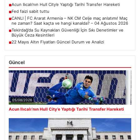
Acun Ilıcalı’nın Hull City’e Yaptığı Tarihi Transfer Hareketi
■
Fed faizi sabit tuttu
■
CANLI | FC Ararat Armenia – NK CM Celje maç anlatımı! Maç
■
ne zaman? Saat kaçta ve hangi kanalda? – 04 Ağustos 2026
Tekirdağ’da Su Kaynakları Güvenliği İçin Sıkı Denetimler ve
■
Büyük Ceza Kesintileri
22 Mayıs Altın Fiyatları Güncel Durum ve Analizi
■
Güncel
05/08/2026
Acun Ilıcalı’nın Hull City’e Yaptığı Tarihi Transfer Hareketi