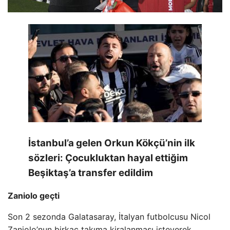
İstanbul’a gelen Orkun Kökçü’nin ilk
sözleri: Çocukluktan hayal ettiğim
Beşiktaş’a transfer edildim
Zaniolo geçti
Son 2 sezonda Galatasaray, İtalyan futbolcusu Nicol
Zaniolo’nun birkaç takıma kiralanması isteyerek