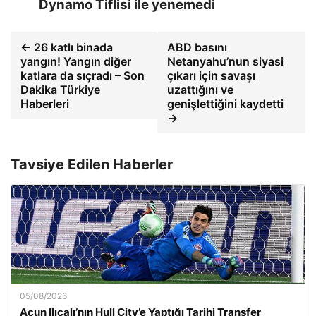
Dynamo Tiflisi ile yenemedi
← 26 katlı binada
ABD basını
yangın! Yangın diğer
Netanyahu’nun siyasi
katlara da sıçradı – Son
çıkarı için savaşı
Dakika Türkiye
uzattığını ve
Haberleri
genişlettiğini kaydetti
→
Tavsiye Edilen Haberler
05/08/2026
Acun Ilıcalı’nın Hull City’e Yaptığı Tarihi Transfer