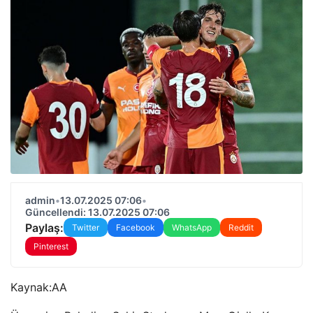
admin
•
13.07.2025 07:06
•
Güncellendi: 13.07.2025 07:06
Paylaş:
Twitter
Facebook
WhatsApp
Reddit
Pinterest
Kaynak:
AA