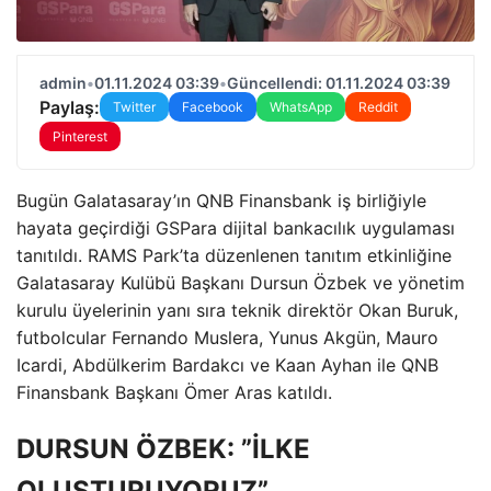
admin
•
01.11.2024 03:39
•
Güncellendi: 01.11.2024 03:39
Paylaş:
Twitter
Facebook
WhatsApp
Reddit
Pinterest
Bugün Galatasaray’ın QNB Finansbank iş birliğiyle
hayata geçirdiği GSPara dijital bankacılık uygulaması
tanıtıldı. RAMS Park’ta düzenlenen tanıtım etkinliğine
Galatasaray Kulübü Başkanı Dursun Özbek ve yönetim
kurulu üyelerinin yanı sıra teknik direktör Okan Buruk,
futbolcular Fernando Muslera, Yunus Akgün, Mauro
Icardi, Abdülkerim Bardakcı ve Kaan Ayhan ile QNB
Finansbank Başkanı Ömer Aras katıldı.
DURSUN ÖZBEK: ”İLKE
OLUŞTURUYORUZ”