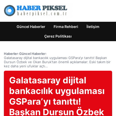
Güncel Haberler
Firma Rehberi
İletişim
Çerez Politikası
Haberler
›
Güncel Haberler
›
Galatasaray dijital bankacılık uygulaması GSPara’yı tanıttı! Başkan
Dursun Özbek ve Okan Buruk’tan önemli açıklamalar: Eski takım bir
kez daha yeni ufuklar açtı…
Galatasaray dijital
bankacılık uygulaması
GSPara’yı tanıttı!
Başkan Dursun Özbek