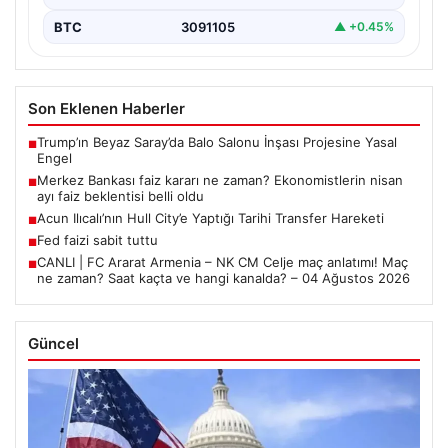
BTC
3091105
▲ +0.45%
Son Eklenen Haberler
Trump’ın Beyaz Saray’da Balo Salonu İnşası Projesine Yasal
■
Engel
Merkez Bankası faiz kararı ne zaman? Ekonomistlerin nisan
■
ayı faiz beklentisi belli oldu
Acun Ilıcalı’nın Hull City’e Yaptığı Tarihi Transfer Hareketi
■
Fed faizi sabit tuttu
■
CANLI | FC Ararat Armenia – NK CM Celje maç anlatımı! Maç
■
ne zaman? Saat kaçta ve hangi kanalda? – 04 Ağustos 2026
Güncel