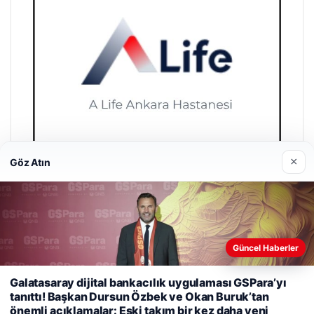
×
Göz Atın
A Life Ankara Hastanesi
27/03/2026
Güncel Haberler
Galatasaray dijital bankacılık uygulaması GSPara’yı
Web sitemizi nasıl kullandığınızı daha iyi anlayabilmek,
tanıttı! Başkan Dursun Özbek ve Okan Buruk’tan
deneyiminizi kişiselleştirmek ve geliştirmek amacıyla çerezler
önemli açıklamalar: Eski takım bir kez daha yeni