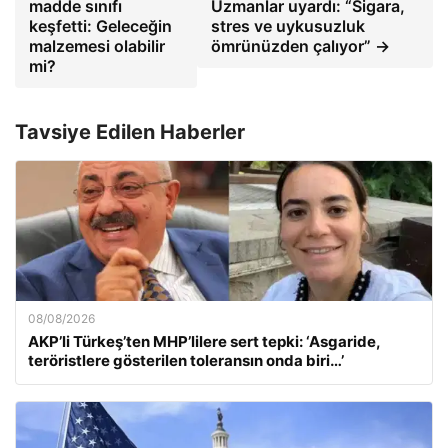
madde sınıfı
Uzmanlar uyardı: “Sigara,
keşfetti: Geleceğin
stres ve uykusuzluk
malzemesi olabilir
ömrünüzden çalıyor” →
mi?
Tavsiye Edilen Haberler
08/08/2026
AKP’li Türkeş’ten MHP’lilere sert tepki: ‘Asgaride,
teröristlere gösterilen toleransın onda biri…’