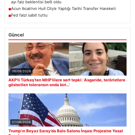
ayı faiz beklentisi belli oldu
Acun Ilıcalı’nın Hull City’e Yaptığı Tarihi Transfer Hareketi
■
Fed faizi sabit tuttu
■
Güncel
08/08/2026
AKP’li Türkeş’ten MHP’lilere sert tepki: ‘Asgaride, teröristlere
gösterilen toleransın onda biri…’
07/08/2026
Trump’ın Beyaz Saray’da Balo Salonu İnşası Projesine Yasal