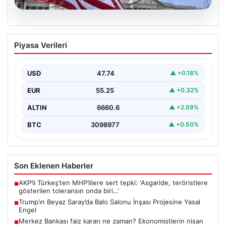
07.08.2026
Trump’ın Beyaz Saray’da Balo Salonu
Piyasa Verileri
İnşası Projesine Yasal Engel
Amerika Birleşik Devletleri’nin eski Başkanı Donald
Trump, Beyaz Saray’da yeni bir balo salonu inşa…
USD
47.74
▲ +0.18%
EUR
55.25
▲ +0.32%
ALTIN
6660.6
▲ +2.59%
BTC
3098977
▲ +0.50%
Son Eklenen Haberler
AKP’li Türkeş’ten MHP’lilere sert tepki: ‘Asgaride, teröristlere
■
gösterilen toleransın onda biri…’
Trump’ın Beyaz Saray’da Balo Salonu İnşası Projesine Yasal
■
Engel
Merkez Bankası faiz kararı ne zaman? Ekonomistlerin nisan
■