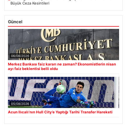
Büyük Ceza Kesintileri
Güncel
06/08/2026
Merkez Bankası faiz kararı ne zaman? Ekonomistlerin nisan
ayı faiz beklentisi belli oldu
05/08/2026
Acun Ilıcalı’nın Hull City’e Yaptığı Tarihi Transfer Hareketi