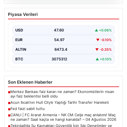
05.08.2026
Fed faizi sabit tuttu
Piyasa Verileri
{“title”: “ABD Merkez Bankası Faiz Oranını Sabit Tutmaya
Devam Etti”, “content”: “ ABD Merkez…
USD
47.60
▲ +0.06%
EUR
54.97
▼ -0.10%
ALTIN
6473.4
▼ -0.35%
BTC
3075312
▲ +0.10%
Son Eklenen Haberler
Merkez Bankası faiz kararı ne zaman? Ekonomistlerin nisan
■
ayı faiz beklentisi belli oldu
Acun Ilıcalı’nın Hull City’e Yaptığı Tarihi Transfer Hareketi
■
Fed faizi sabit tuttu
■
CANLI | FC Ararat Armenia – NK CM Celje maç anlatımı! Maç
■
ne zaman? Saat kaçta ve hangi kanalda? – 04 Ağustos 2026
Tekirdağ’da Su Kaynakları Güvenliği İçin Sıkı Denetimler ve
■