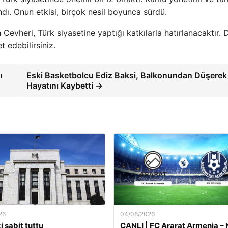
ındı. Onun etkisi, birçok nesil boyunca sürdü.
Cevheri, Türk siyasetine yaptığı katkılarla hatırlanacaktır.
t edebilirsiniz.
ı
Eski Basketbolcu Ediz Baksi, Balkonundan Düşerek
Hayatını Kaybetti →
26
04/08/2026
i sabit tuttu
CANLI | FC Ararat Armenia –