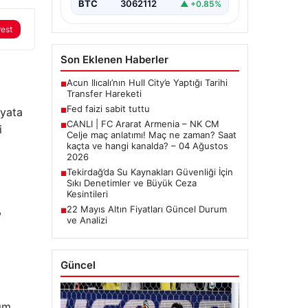
BTC
3062112
▲ +0.85%
rest
Son Eklenen Haberler
Acun Ilıcalı’nın Hull City’e Yaptığı Tarihi
■
Transfer Hareketi
Fed faizi sabit tuttu
ayata
■
CANLI | FC Ararat Armenia – NK CM
■
i
Celje maç anlatımı! Maç ne zaman? Saat
kaçta ve hangi kanalda? – 04 Ağustos
2026
Tekirdağ’da Su Kaynakları Güvenliği İçin
■
Sıkı Denetimler ve Büyük Ceza
Kesintileri
,
22 Mayıs Altın Fiyatları Güncel Durum
■
ve Analizi
Güncel
rım