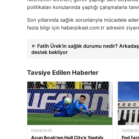
politikaları konularında yaptığı çalışmalarla tan
Son yıllarında sağlık sorunlarıyla mücadele eden 
fazla bilgi için haberpiksel.com.tr adresini ziyare
← Fatih Ürek’in sağlık durumu nedir? Arkadaş
destek bekliyor
Tavsiye Edilen Haberler
05/08/2026
05/08/20
Acun Ilıcalı’nın Hull City’e Yaptığı
Fed faiz