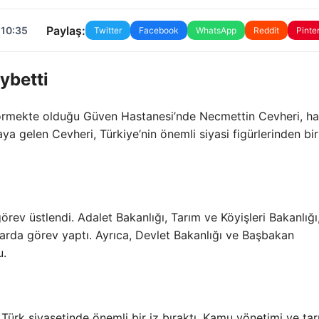
Paylaş:
 10:35
Twitter
Facebook
WhatsApp
Reddit
Pinte
ybetti
i görmekte olduğu Güven Hastanesi’nde Necmettin Cevheri, h
ya gelen Cevheri, Türkiye’nin önemli siyasi figürlerinden bir
örev üstlendi. Adalet Bakanlığı, Tarım ve Köyişleri Bakanlığı
larda görev yaptı. Ayrıca, Devlet Bakanlığı ve Başbakan
u.
ürk siyasetinde önemli bir iz bıraktı. Kamu yönetimi ve ta