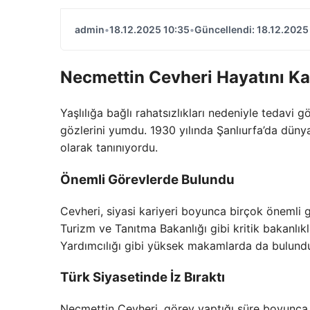
admin
•
18.12.2025 10:35
•
Güncellendi: 18.12.2025
Necmettin Cevheri Hayatını Ka
Yaşlılığa bağlı rahatsızlıkları nedeniyle tedav
gözlerini yumdu. 1930 yılında Şanlıurfa’da dünya
olarak tanınıyordu.
Önemli Görevlerde Bulundu
Cevheri, siyasi kariyeri boyunca birçok önemli g
Turizm ve Tanıtma Bakanlığı gibi kritik bakanlık
Yardımcılığı gibi yüksek makamlarda da bulund
Türk Siyasetinde İz Bıraktı
Necmettin Cevheri, görev yaptığı süre boyunca T