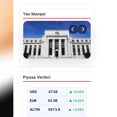
Yan Manşet
05.08.2026
Fed faizi sabit tuttu
Piyasa Verileri
{“title”: “ABD Merkez Bankası Faiz
Oranını Sabit Tutmaya Devam Etti”,
“content”: “ ABD Merkez…
USD
47.58
▲ +0.10%
EUR
54.98
▲ +0.22%
ALTIN
6473.8
▲ +3.89%