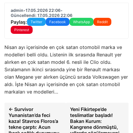
admin
•
17.05.2026 22:06
•
Güncellendi: 17.05.2026 22:06
Paylaş:
Twitter
Facebook
WhatsApp
Reddit
Pinterest
Nisan ayı içerisinde en çok satan otomobil marka ve
modelleri belli oldu. Listenin ilk sırasında Renault yer
alırken en çok satan model 6. nesli ile Clio oldu.
Sıralamanın ikinci sırasında yine bir Renault markası
olan Megane yer alırken üçüncü sırada Volkswagen yer
aldı. İşte Nisan ayı içerisinde en çok satan otomobil
markaları ve modelleri…
← Survivor
Yeni Fikirtepe’de
Yunanistan’da feci
teslimatlar başladı!
kaza! Stavros Floros’a
Bakan Kurum:
tekne çarptı: Acun
Kangrene dönmüştü,