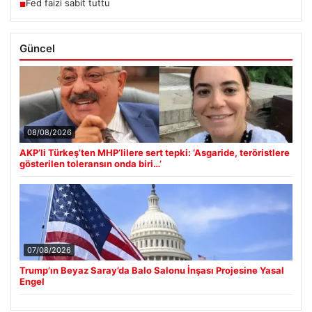
Fed faizi sabit tuttu
■
Güncel
08/08/2026
AKP’li Türkeş’ten MHP’lilere sert tepki: ‘Asgaride, teröristlere
gösterilen toleransın onda biri…’
07/08/2026
Trump’ın Beyaz Saray’da Balo Salonu İnşası Projesine Yasal
Engel