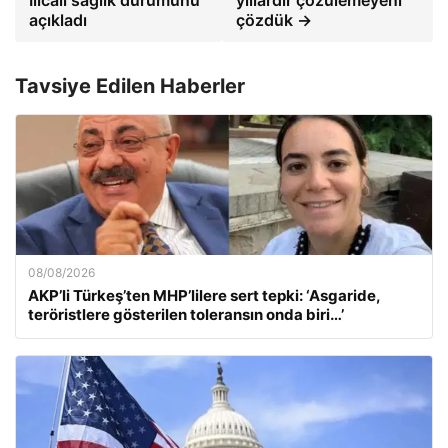
Ilıcalı sağlık durumunu
yıllardır çözülemeyeni
açıkladı
çözdük →
Tavsiye Edilen Haberler
08/08/2026
AKP’li Türkeş’ten MHP’lilere sert tepki: ‘Asgaride,
teröristlere gösterilen toleransın onda biri…’