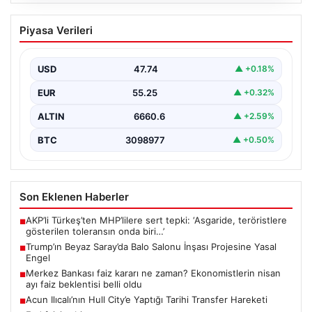
07.08.2026
Trump’ın Beyaz Saray’da Balo Salonu
Piyasa Verileri
İnşası Projesine Yasal Engel
Amerika Birleşik Devletleri’nin eski Başkanı Donald
Trump, Beyaz Saray’da yeni bir balo salonu inşa…
USD
47.74
▲ +0.18%
EUR
55.25
▲ +0.32%
ALTIN
6660.6
▲ +2.59%
BTC
3098977
▲ +0.50%
Son Eklenen Haberler
AKP’li Türkeş’ten MHP’lilere sert tepki: ‘Asgaride, teröristlere
■
gösterilen toleransın onda biri…’
Trump’ın Beyaz Saray’da Balo Salonu İnşası Projesine Yasal
■
Engel
Merkez Bankası faiz kararı ne zaman? Ekonomistlerin nisan
■
ayı faiz beklentisi belli oldu
Acun Ilıcalı’nın Hull City’e Yaptığı Tarihi Transfer Hareketi
■