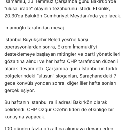
İsamamlu, 23 Temmuz Çarşamba günü Bakırkön’de
“ulusal irade” olayının tezahürünü istedi. Etkinlik,
20.30’da Bakıkön Cumhuriyet Meydanı’nda yapılacak.
İmamoğlu tarafından mesaj
İstanbul Büyükşehir Belediyesi’ne karşı
operasyonlardan sonra, Ekrem İmamukli’yi
desteklemeye başlayan mitingler ve parti yöneticileri
gözaltına alındı ve her hafta CHP tarafından düzenli
olarak devam etti. Çarşamba günü İstanbul’un farklı
bölgelerindeki “ulusun” sloganları, Saraçhane’deki 7
gece konvülsiyondan sonra, diğer iller hafta sonları
gerçekleşiyor.
Bu haftanın İstanbul ralli adresi Bakırkön olarak
belirlendi. CHP Ozgur Ozel’in lideri de etkinliğe bir
konuşma yapacak.
100 günden fazla gözaltına alınmaya devam eden