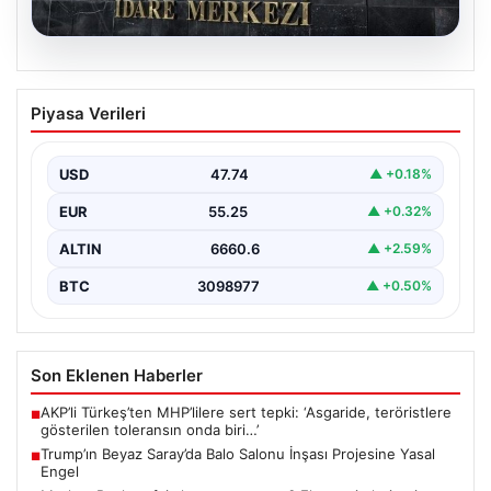
06.08.2026
Merkez Bankası faiz kararı ne zaman?
Piyasa Verileri
Ekonomistlerin nisan ayı faiz beklentisi
belli oldu
USD
47.74
▲ +0.18%
EUR
55.25
▲ +0.32%
ALTIN
6660.6
▲ +2.59%
BTC
3098977
▲ +0.50%
Son Eklenen Haberler
AKP’li Türkeş’ten MHP’lilere sert tepki: ‘Asgaride, teröristlere
■
gösterilen toleransın onda biri…’
Trump’ın Beyaz Saray’da Balo Salonu İnşası Projesine Yasal
■
Engel