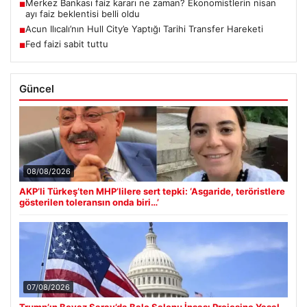
Merkez Bankası faiz kararı ne zaman? Ekonomistlerin nisan
■
ayı faiz beklentisi belli oldu
Acun Ilıcalı’nın Hull City’e Yaptığı Tarihi Transfer Hareketi
■
Fed faizi sabit tuttu
■
Güncel
08/08/2026
AKP’li Türkeş’ten MHP’lilere sert tepki: ‘Asgaride, teröristlere
gösterilen toleransın onda biri…’
07/08/2026
Trump’ın Beyaz Saray’da Balo Salonu İnşası Projesine Yasal