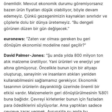
önemlidir. Mevcut ekonomik durumu göremiyorsanız
bazen ürün fiyatları düşük olabiliyor, böyle devam
edemeyiz. Çünkü gezegenimizin kaynakları sınırlıdır ve
çöplerle dolu bir dünya üretemeyiz. “Bu dengeli
görünen düzen bir gün değişecek.”
euronews:
“Zaten var olması gereken bu geri
dönüşüm ekonomisi modeline nasıl geçilir?”
David Palmer-Jones:
”Şu anda yılda 800 milyon ton
atık malzeme üretiliyor. Yani ürünleri ve enerjiyi yer
altına gömüyoruz. Öncelikle bunun için bir altyapı
oluşturup, sanayinin ve insanların atıkları yeniden
kullanabilmesini sağlamamız gerekiyor. Ekonomik
tasarımın ürünlerin dayanıklılığı üzerinde önemli bir
etkisi vardır. Malzemelerin geri dönüştürülmesinin %80’i
buna bağlıdır. Çevreyi kirletenler bunun için fazladan
para ödediklerini söylüyorlar. Ama yaptıkları sadece
çevreye zarar vermek. Avrupa’da şu anda bu