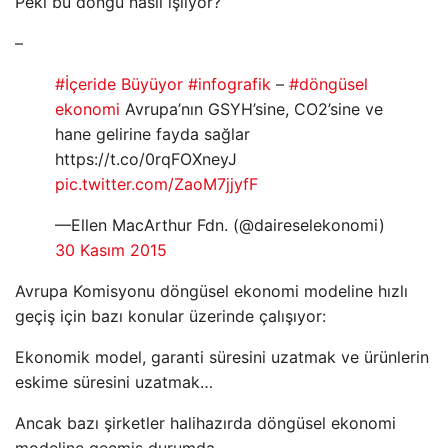
Peki bu döngü nasıl işliyor?
–
#İçeride Büyüyor
#infografik
–
#döngüsel
ekonomi
Avrupa’nın GSYH’sine, CO2’sine ve
hane gelirine fayda sağlar
https://t.co/0rqFOXneyJ
pic.twitter.com/ZaoM7jjyfF
—Ellen MacArthur Fdn. (@daireselekonomi)
30 Kasım 2015
Avrupa Komisyonu döngüsel ekonomi modeline hızlı
geçiş için bazı konular üzerinde çalışıyor:
Ekonomik model, garanti süresini uzatmak ve ürünlerin
eskime süresini uzatmak…
Ancak bazı şirketler halihazırda döngüsel ekonomi