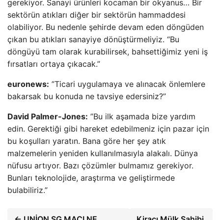
gerekiyor. Sanayi ürünleri kocaman bir okyanus… Bir
sektörün atıkları diğer bir sektörün hammaddesi
olabiliyor. Bu nedenle şehirde devam eden döngüden
çıkan bu atıkları sanayiye dönüştürmeliyiz. “Bu
döngüyü tam olarak kurabilirsek, bahsettiğimiz yeni iş
fırsatları ortaya çıkacak.”
euronews:
”Ticari uygulamaya ve alınacak önlemlere
bakarsak bu konuda ne tavsiye edersiniz?”
David Palmer-Jones:
”Bu ilk aşamada bize yardım
edin. Gerektiği gibi hareket edebilmeniz için pazar için
bu koşulları yaratın. Bana göre her şey atık
malzemelerin yeniden kullanılmasıyla alakalı. Dünya
nüfusu artıyor. Bazı çözümler bulmamız gerekiyor.
Bunları teknolojide, araştırma ve geliştirmede
bulabiliriz.”
← UNİON SG MAÇI NE
Kiracı Mülk Sahibi