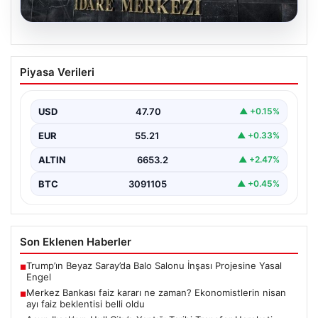
05.08.2026
Acun Ilıcalı’nın Hull City’e Yaptığı Tarihi
Piyasa Verileri
Transfer Hareketi
Modern futbol dünyasında transferler sıklıkla kulüplerin
kaderini değiştiren önemli adımlar olarak öne çıkar.
USD
47.70
▲ +0.15%
Hull…
EUR
55.21
▲ +0.33%
ALTIN
6653.2
▲ +2.47%
BTC
3091105
▲ +0.45%
Son Eklenen Haberler
Trump’ın Beyaz Saray’da Balo Salonu İnşası Projesine Yasal
■
Engel
Merkez Bankası faiz kararı ne zaman? Ekonomistlerin nisan
■
ayı faiz beklentisi belli oldu