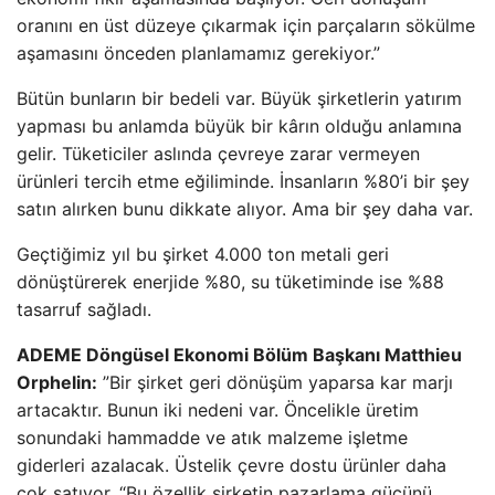
oranını en üst düzeye çıkarmak için parçaların sökülme
aşamasını önceden planlamamız gerekiyor.”
Bütün bunların bir bedeli var. Büyük şirketlerin yatırım
yapması bu anlamda büyük bir kârın olduğu anlamına
gelir. Tüketiciler aslında çevreye zarar vermeyen
ürünleri tercih etme eğiliminde. İnsanların %80’i bir şey
satın alırken bunu dikkate alıyor. Ama bir şey daha var.
Geçtiğimiz yıl bu şirket 4.000 ton metali geri
dönüştürerek enerjide %80, su tüketiminde ise %88
tasarruf sağladı.
ADEME Döngüsel Ekonomi Bölüm Başkanı Matthieu
Orphelin:
”Bir şirket geri dönüşüm yaparsa kar marjı
artacaktır. Bunun iki nedeni var. Öncelikle üretim
sonundaki hammadde ve atık malzeme işletme
giderleri azalacak. Üstelik çevre dostu ürünler daha
çok satıyor. “Bu özellik şirketin pazarlama gücünü