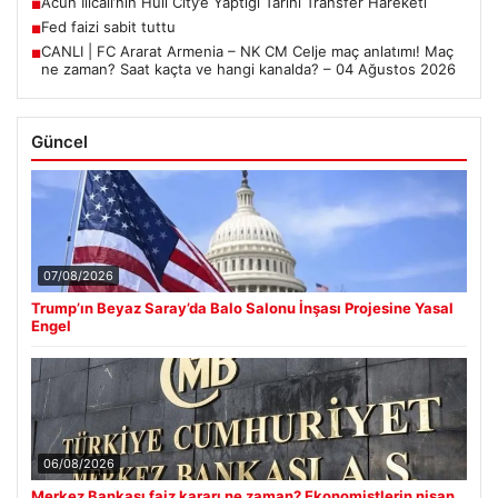
Acun Ilıcalı’nın Hull City’e Yaptığı Tarihi Transfer Hareketi
■
Fed faizi sabit tuttu
■
CANLI | FC Ararat Armenia – NK CM Celje maç anlatımı! Maç
■
ne zaman? Saat kaçta ve hangi kanalda? – 04 Ağustos 2026
Güncel
07/08/2026
Trump’ın Beyaz Saray’da Balo Salonu İnşası Projesine Yasal
Engel
06/08/2026
Merkez Bankası faiz kararı ne zaman? Ekonomistlerin nisan