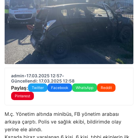
admin
•
17.03.2025 12:57
•
Güncellendi: 17.03.2025 12:58
Paylaş:
Twitter
Facebook
WhatsApp
Reddit
Pinterest
M.ç. Yönetim altında minibüs, FB yönetim arabası
arkaya çarptı. Polis ve sağlık ekibi, bildirimde olay
yerine ele alındı.
Kazada biraz yaralanan 6 kişi, 6 kişi, tıbbi ekiplerin ilk