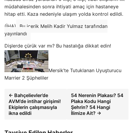
müdahalesinden sonra ihtiyati amaç için hastaneye
hitap etti. Kaza nedeniyle ulaşım yolda kontrol edildi.
(İHA)
Bu içerik Melih Kadir Yulmaz tarafından
yayınlandı
Dişlerde çürük var mı? Bu hastalığa dikkat edin!
Mersik’te Tutuklanan Uyuşturucu
Marrier 2 Şüpheliler
← Bahçelievler’de
54 Nerenin Plakası? 54
AVM’de intihar girişimi!
Plaka Kodu Hangi
Ekiplerin çalışmasıyla
Şehrin? 54 Hangi
ikna edildi
İlimize Ait? →
Tavsiye Edilen Haberler