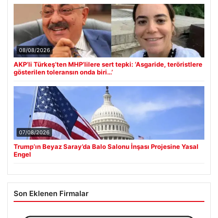
08/08/2026
AKP’li Türkeş’ten MHP’lilere sert tepki: ‘Asgaride, teröristlere
gösterilen toleransın onda biri…’
07/08/2026
Trump’ın Beyaz Saray’da Balo Salonu İnşası Projesine Yasal
Engel
Son Eklenen Firmalar