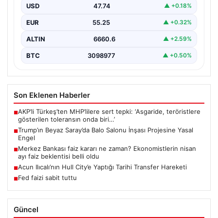
USD
47.74
▲ +0.18%
EUR
55.25
▲ +0.32%
ALTIN
6660.6
▲ +2.59%
BTC
3098977
▲ +0.50%
Son Eklenen Haberler
AKP’li Türkeş’ten MHP’lilere sert tepki: ‘Asgaride, teröristlere
■
gösterilen toleransın onda biri…’
Trump’ın Beyaz Saray’da Balo Salonu İnşası Projesine Yasal
■
Engel
Merkez Bankası faiz kararı ne zaman? Ekonomistlerin nisan
■
ayı faiz beklentisi belli oldu
Acun Ilıcalı’nın Hull City’e Yaptığı Tarihi Transfer Hareketi
■
Fed faizi sabit tuttu
■
Güncel