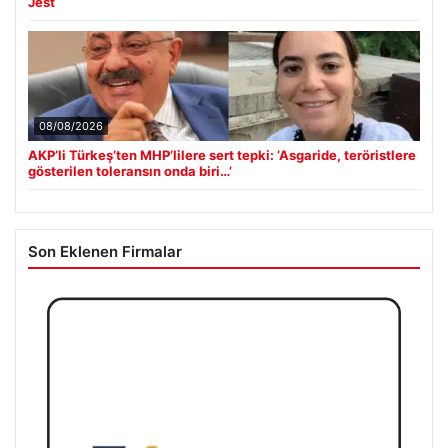
Jest
08/08/2026
AKP’li Türkeş’ten MHP’lilere sert tepki: ‘Asgaride, teröristlere
gösterilen toleransın onda biri…’
Son Eklenen Firmalar