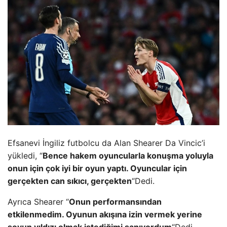
Efsanevi İngiliz futbolcu da Alan Shearer Da Vincic’i
yükledi, “
Bence hakem oyuncularla konuşma yoluyla
onun için çok iyi bir oyun yaptı. Oyuncular için
gerçekten can sıkıcı, gerçekten
“Dedi.
Ayrıca Shearer “
Onun performansından
etkilenmedim. Oyunun akışına izin vermek yerine
şovun yıldızı olmak istediğimi sanıyordum
“Dedi.