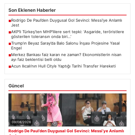
Son Eklenen Haberler
Rodrigo De Paul’den Duygusal Gol Sevinci: Messi’ye Anlamlı
■
Jest
AKP’li Türkeş’ten MHP’lilere sert tepki: ‘Asgaride, teröristlere
■
gösterilen toleransın onda biri…’
Trump’ın Beyaz Saray’da Balo Salonu İnşası Projesine Yasal
■
Engel
Merkez Bankası faiz kararı ne zaman? Ekonomistlerin nisan
■
ayı faiz beklentisi belli oldu
Acun Ilıcalı’nın Hull City’e Yaptığı Tarihi Transfer Hareketi
■
Güncel
09/08/2026
Rodrigo De Paul’den Duygusal Gol Sevinci: Messi’ye Anlamlı