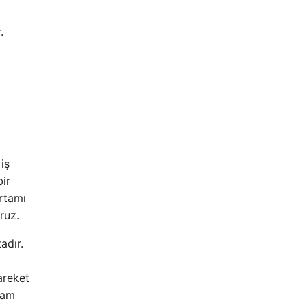
.
iş
bir
ortamı
ruz.
adır.
areket
vam