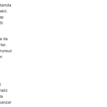
ortamda
ekir.
ap
li
da da
ler.
orunsuz
ün
i
naliz
da
 benzer