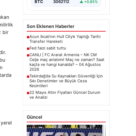
BTC
3062112
▲ +0.85%
ıkan
lirlik
Son Eklenen Haberler
 bir
Acun Ilıcalı’nın Hull City’e Yaptığı Tarihi
■
Transfer Hareketi
Fed faizi sabit tuttu
■
ir.
CANLI | FC Ararat Armenia – NK CM
■
 bu
Celje maç anlatımı! Maç ne zaman? Saat
kaçta ve hangi kanalda? – 04 Ağustos
en
2026
tarda
Tekirdağ’da Su Kaynakları Güvenliği İçin
■
Sıkı Denetimler ve Büyük Ceza
Kesintileri
22 Mayıs Altın Fiyatları Güncel Durum
■
ve Analizi
Güncel
 yerel