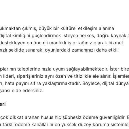
ıkmaktan çıkmış, büyük bir kültürel etkileşim alanına
ijital kimliğini güçlendirmek isteyen herkes, doğru kaynakl
i destekleyen en önemli mantıklı iş ortağınız olarak hizmet
ızlı şekilde sunarak, oyunlardaki zamanınızı daha etkili
uplarının taleplerine hızla uyum sağlayabilmektedir. İster bir
eri, siparişleriniz aynı özen ve titizlikle ele alınır. İşlemle
, hata payını sıfıra yaklaştırmaktadır. Böylece, dijital düny
nsı elde edersiniz.
eri
en çok dikkat aranan husus hiç şüphesiz ödeme güvenliğidir. 
i farklı ödeme kanallarını en yüksek düzey koruma sistemler