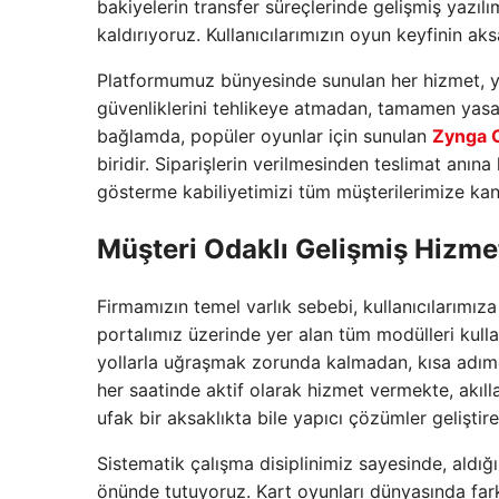
bakiyelerin transfer süreçlerinde gelişmiş yazı
kaldırıyoruz. Kullanıcılarımızın oyun keyfinin ak
Platformumuz bünyesinde sunulan her hizmet, yıl
güvenliklerini tehlikeye atmadan, tamamen yasal
bağlamda, popüler oyunlar için sunulan
Zynga 
biridir. Siparişlerin verilmesinden teslimat anı
gösterme kabiliyetimizi tüm müşterilerimize kanı
Müşteri Odaklı Gelişmiş Hizmet
Firmamızın temel varlık sebebi, kullanıcılarımıza
portalımız üzerinde yer alan tüm modülleri kulla
yollarla uğraşmak zorunda kalmadan, kısa adımda
her saatinde aktif olarak hizmet vermekte, akıll
ufak bir aksaklıkta bile yapıcı çözümler gelişti
Sistematik çalışma disiplinimiz sayesinde, aldığ
önünde tutuyoruz. Kart oyunları dünyasında far