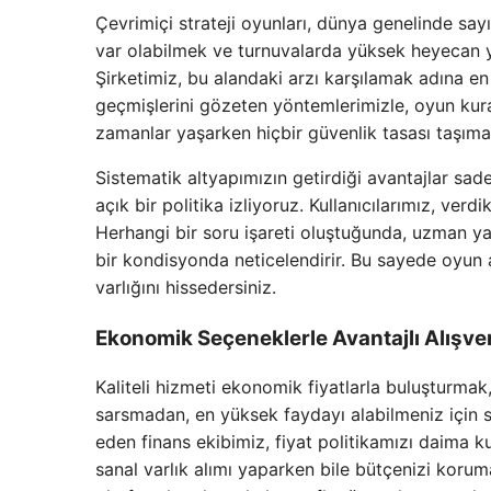
Çevrimiçi strateji oyunları, dünya genelinde say
var olabilmek ve turnuvalarda yüksek heyecan y
Şirketimiz, bu alandaki arzı karşılamak adına e
geçmişlerini gözeten yöntemlerimizle, oyun kura
zamanlar yaşarken hiçbir güvenlik tasası taşım
Sistematik altyapımızın getirdiği avantajlar sad
açık bir politika izliyoruz. Kullanıcılarımız, verd
Herhangi bir soru işareti oluştuğunda, uzman y
bir kondisyonda neticelendirir. Bu sayede oyun a
varlığını hissedersiniz.
Ekonomik Seçeneklerle Avantajlı Alışve
Kaliteli hizmeti ekonomik fiyatlarla buluşturmak
sarsmadan, en yüksek faydayı alabilmeniz için sü
eden finans ekibimiz, fiyat politikamızı daima k
sanal varlık alımı yaparken bile bütçenizi koru