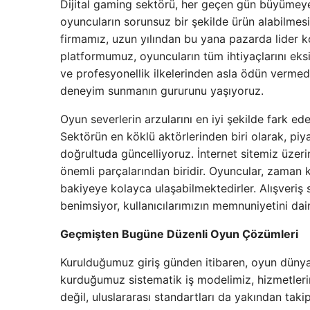
Dijital gaming sektörü, her geçen gün büyümey
oyuncuların sorunsuz bir şekilde ürün alabilmesi
firmamız, uzun yılından bu yana pazarda lider k
platformumuz, oyuncuların tüm ihtiyaçlarını eksi
ve profesyonellik ilkelerinden asla ödün vermed
deneyim sunmanın gururunu yaşıyoruz.
Oyun severlerin arzularını en iyi şekilde fark ed
Sektörün en köklü aktörlerinden biri olarak, pi
doğrultuda güncelliyoruz. İnternet sitemiz üze
önemli parçalarından biridir. Oyuncular, zaman
bakiyeye kolayca ulaşabilmektedirler. Alışveriş s
benimsiyor, kullanıcılarımızın memnuniyetini da
Geçmişten Bugüne Düzenli Oyun Çözümleri
Kurulduğumuz giriş günden itibaren, oyun dünyas
kurduğumuz sistematik iş modelimiz, hizmetlerim
değil, uluslararası standartları da yakından taki