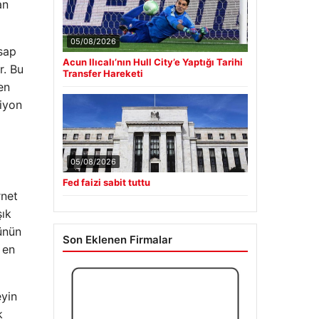
an
05/08/2026
esap
Acun Ilıcalı’nın Hull City’e Yaptığı Tarihi
r. Bu
Transfer Hareketi
en
siyon
05/08/2026
Fed faizi sabit tuttu
rnet
şık
ünün
Son Eklenen Firmalar
 en
eyin
k