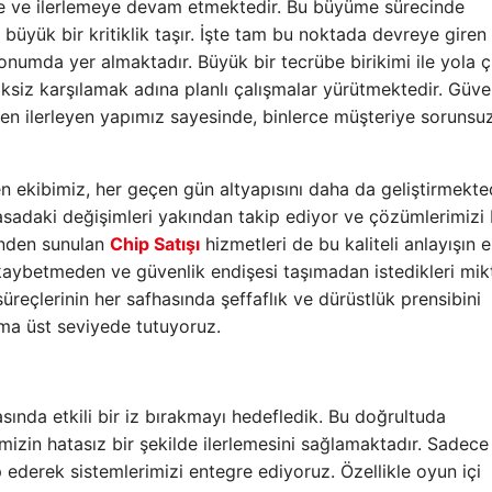
e ve ilerlemeye devam etmektedir. Bu büyüme sürecinde
 büyük bir kritiklik taşır. İşte tam bu noktada devreye giren
onumda yer almaktadır. Büyük bir tecrübe birikimi ile yola ç
ksiz karşılamak adına planlı çalışmalar yürütmektedir. Güveni
en ilerleyen yapımız sayesinde, binlerce müşteriye sorunsuz
en ekibimiz, her geçen gün altyapısını daha da geliştirmekted
yasadaki değişimleri yakından takip ediyor ve çözümlerimizi
rinden sunulan
Chip Satışı
hizmetleri de bu kaliteli anlayışın 
 kaybetmeden ve güvenlik endişesi taşımadan istedikleri mik
üreçlerinin her safhasında şeffaflık ve dürüstlük prensibini
ima üst seviyede tutuyoruz.
ında etkili bir iz bırakmayı hedefledik. Bu doğrultuda
izin hatasız bir şekilde ilerlemesini sağlamaktadır. Sadece
p ederek sistemlerimizi entegre ediyoruz. Özellikle oyun içi