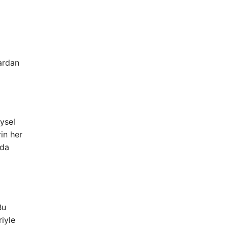
ardan
eysel
rin her
ada
Bu
iyle