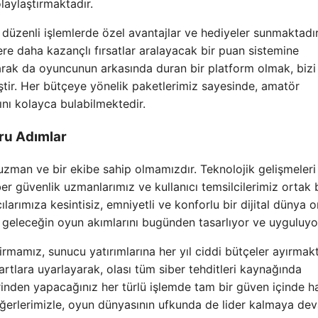
laylaştırmaktadır.
üzenli işlemlerde özel avantajlar ve hediyeler sunmaktadır
lere daha kazançlı fırsatlar aralayacak bir puan sistemine
olarak da oyuncunun arkasında duran bir platform olmak, bizi
iştir. Her bütçeye yönelik paketlerimiz sayesinde, amatör
ını kolayca bulabilmektedir.
ru Adımlar
uzman ve bir ekibe sahip olmamızdır. Teknolojik gelişmeleri 
r güvenlik uzmanlarımız ve kullanıcı temsilcilerimiz ortak 
ılarımıza kesintisiz, emniyetli ve konforlu bir dijital dünya 
 geleceğin oyun akımlarını bugünden tasarlıyor ve uyguluyo
rmamız, sunucu yatırımlarına her yıl ciddi bütçeler ayırmakt
rtlara uyarlayarak, olası tüm siber tehditleri kaynağında
rinden yapacağınız her türlü işlemde tam bir güven içinde h
değerlerimizle, oyun dünyasının ufkunda de lider kalmaya de