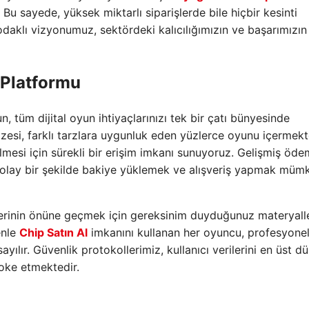
 Bu sayede, yüksek miktarlı siparişlerde bile hiçbir kesinti
daklı vizyonumuz, sektördeki kalıcılığımızın ve başarımızın
 Platformu
, tüm dijital oyun ihtiyaçlarınızı tek bir çatı bünyesinde
pazesi, farklı tarzlara uygunluk eden yüzlerce oyunu içermekt
lmesi için sürekli bir erişim imkanı sunuyoruz. Gelişmiş öd
kolay bir şekilde bakiye yüklemek ve alışveriş yapmak müm
erinin önüne geçmek için gereksinim duyduğunuz materyall
enle
Chip Satın Al
imkanını kullanan her oyuncu, profesyonel
ılır. Güvenlik protokollerimiz, kullanıcı verilerini en üst 
loke etmektedir.