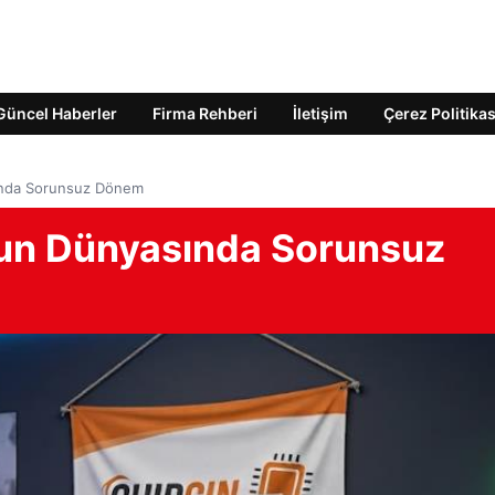
Güncel Haberler
Firma Rehberi
İletişim
Çerez Politikas
sında Sorunsuz Dönem
Oyun Dünyasında Sorunsuz