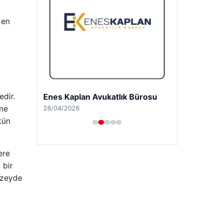
 en
edir.
Trend Yapı Akustik
eme
18/04/2026
kün
ere
 bir
düzeyde