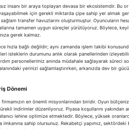
ısız insanı bir araya toplayan devasa bir ekosistemdir. Bu 
aşayabilmek için gerekli miktarda çipe sahip yer almak ger
n sağlam transfer havuzlarını oluşturmuştur. Oyuncuların hes
llarına tamamen uygun süreçler yürütüyoruz. Böylece, keyif
anıza gerek kalmaz.
ece hızla bağlı değildir; aynı zamanda işlem takibi konusun
ikleri isteklerin durumunu anlık olarak panellerinden izleyebilir
ardım personellerimiz anında müdahale sağlayarak süreci s
lanındaki yerinizi sağlamlaştırırken, arkanızda dev bir güc
riş Dönemi
, firmamızın en önemli misyonlarından biridir. Oyun bütçeniz
rekli indirimler düzenliyoruz. Piyasa koşullarını yakından a
ullanıcı lehine optimize etmektedir. Böylece, yüksek oranlar
ma imkanına sahip olursunuz. Rekabetçi yapımız, sektördeki