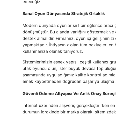
edeceğiz.
Sanal Oyun Dünyasında Stratejik Ortaklık
Modern dünyada oyunlar sırf bir eğlence aracı ç
dönüşmüştür. Bu alanda varlığını göstermek ve d
destek almalıdır. Firmamız, oyun içi gelişiminiz
yapmaktadır. İhtiyacınız olan tüm bakiyeleri en h
kullanmanıza olanak tanıyoruz.
Sistemlerimizin esnek yapısı, çeşitli kullanıcı gr
ufak oyuncu olun, ister büyük devasa topluluğun lid
aşamasında uyguladığımız kalite kontrol adımları
emek kaybetmeden doğrudan başarıya ulaşma şa
Güvenli Ödeme Altyapısı Ve Anlık Onay Süreçl
İnternet üzerinden alışveriş gerçekleştirirken 
durumun idrakinde bir marka olarak, sitemizdek