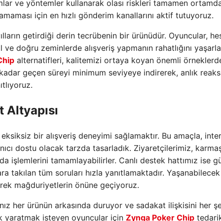
lımlar ve yöntemler kullanarak olası riskleri tamamen ortamd
samaması için en hızlı gönderim kanallarını aktif tutuyoruz.
ların getirdiği derin tecrübenin bir ürünüdür. Oyuncular, h
 ve doğru zeminlerde alışveriş yapmanın rahatlığını yaşarla
Chip
alternatifleri, kalitemizi ortaya koyan önemli örneklerd
na kadar geçen süreyi minimum seviyeye indirerek, anlık reak
tlıyoruz.
 Altyapısı
 eksiksiz bir alışveriş deneyimi sağlamaktır. Bu amaçla, inte
nıcı dostu olacak tarzda tasarladık. Ziyaretçilerimiz, karma
 işlemlerini tamamlayabilirler. Canlı destek hattımız ise g
ara takılan tüm soruları hızla yanıtlamaktadır. Yaşanabilecek
rerek mağduriyetlerin önüne geçiyoruz.
ınız her ürünün arkasında duruyor ve sadakat ilişkisini her ş
k yaratmak isteyen oyuncular için
Zynga Poker Chip
tedari