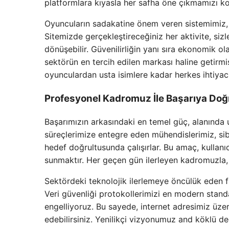
platformlara kıyasla her safha öne çıkmamızı ko
Oyuncuların sadakatine önem veren sistemimiz, d
Sitemizde gerçekleştireceğiniz her aktivite, siz
dönüşebilir. Güvenilirliğin yanı sıra ekonomik 
sektörün en tercih edilen markası haline getirm
oyunculardan usta isimlere kadar herkes ihtiyac
Profesyonel Kadromuz İle Başarıya Doğ
Başarımızın arkasındaki en temel güç, alanında 
süreçlerimize entegre eden mühendislerimiz, sibe
hedef doğrultusunda çalışırlar. Bu amaç, kullanıc
sunmaktır. Her geçen gün ilerleyen kadromuzla,
Sektördeki teknolojik ilerlemeye öncülük eden fi
Veri güvenliği protokollerimizi en modern standa
engelliyoruz. Bu sayede, internet adresimiz üze
edebilirsiniz. Yenilikçi vizyonumuz and köklü 