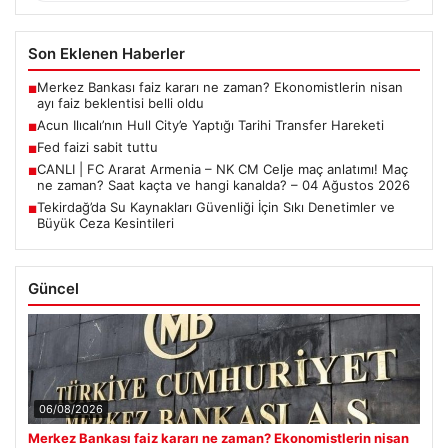
Son Eklenen Haberler
Merkez Bankası faiz kararı ne zaman? Ekonomistlerin nisan
■
ayı faiz beklentisi belli oldu
Acun Ilıcalı’nın Hull City’e Yaptığı Tarihi Transfer Hareketi
■
Fed faizi sabit tuttu
■
CANLI | FC Ararat Armenia – NK CM Celje maç anlatımı! Maç
■
ne zaman? Saat kaçta ve hangi kanalda? – 04 Ağustos 2026
Tekirdağ’da Su Kaynakları Güvenliği İçin Sıkı Denetimler ve
■
Büyük Ceza Kesintileri
Güncel
06/08/2026
Merkez Bankası faiz kararı ne zaman? Ekonomistlerin nisan