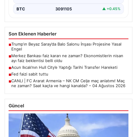
BTC
3091105
▲ +0.45%
Son Eklenen Haberler
Trump’ın Beyaz Saray’da Balo Salonu İnşası Projesine Yasal
■
Engel
Merkez Bankası faiz kararı ne zaman? Ekonomistlerin nisan
■
ayı faiz beklentisi belli oldu
Acun Ilıcalı’nın Hull City’e Yaptığı Tarihi Transfer Hareketi
■
Fed faizi sabit tuttu
■
CANLI | FC Ararat Armenia – NK CM Celje maç anlatımı! Maç
■
ne zaman? Saat kaçta ve hangi kanalda? – 04 Ağustos 2026
Güncel