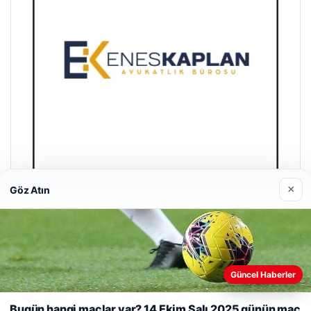
×
Göz Atın
Enes Kaplan Avukatlık Bürosu
28/04/2026
Güncel Haberler
Web sitemizi nasıl kullandığınızı daha iyi anlayabilmek,
deneyiminizi kişiselleştirmek ve geliştirmek amacıyla çerezler
Bugün hangi maçlar var? 14 Ekim Salı 2025 günün maç