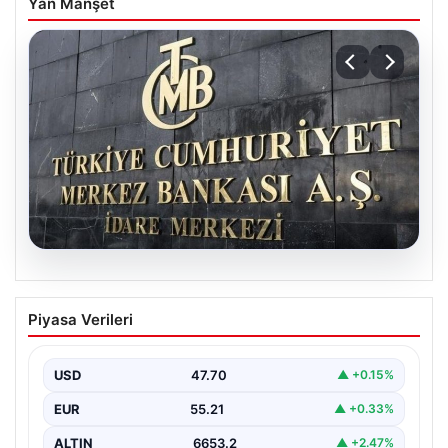
Yan Manşet
06.08.2026
Merkez Bankası faiz kararı ne zaman?
Piyasa Verileri
Ekonomistlerin nisan ayı faiz beklentisi
belli oldu
USD
47.70
▲ +0.15%
EUR
55.21
▲ +0.33%
ALTIN
6653.2
▲ +2.47%