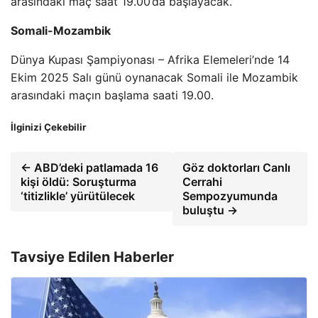
arasındaki maç saat 19.00’da başlayacak.
Somali-Mozambik
Dünya Kupası Şampiyonası – Afrika Elemeleri’nde 14
Ekim 2025 Salı günü oynanacak Somali ile Mozambik
arasındaki maçın başlama saati 19.00.
İlginizi Çekebilir
← ABD’deki patlamada 16
Göz doktorları Canlı
kişi öldü: Soruşturma
Cerrahi
‘titizlikle’ yürütülecek
Sempozyumunda
buluştu →
Tavsiye Edilen Haberler