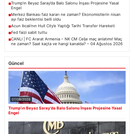
Trump’ın Beyaz Saray’da Balo Salonu İnşası Projesine Yasal
■
Engel
Merkez Bankası faiz kararı ne zaman? Ekonomistlerin nisan
■
ayı faiz beklentisi belli oldu
Acun Ilıcalı’nın Hull City’e Yaptığı Tarihi Transfer Hareketi
■
Fed faizi sabit tuttu
■
CANLI | FC Ararat Armenia – NK CM Celje maç anlatımı! Maç
■
ne zaman? Saat kaçta ve hangi kanalda? – 04 Ağustos 2026
Güncel
07/08/2026
Trump’ın Beyaz Saray’da Balo Salonu İnşası Projesine Yasal
Engel