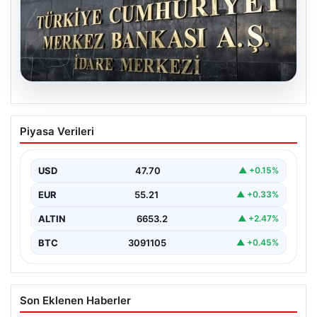
06.08.2026
Merkez Bankası faiz kararı ne zaman?
Piyasa Verileri
Ekonomistlerin nisan ayı faiz beklentisi
belli oldu
USD
47.70
▲ +0.15%
EUR
55.21
▲ +0.33%
ALTIN
6653.2
▲ +2.47%
BTC
3091105
▲ +0.45%
Son Eklenen Haberler