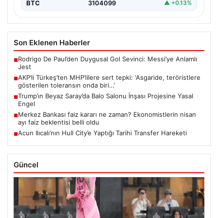
BTC
3104099
▲ +0.13%
Son Eklenen Haberler
Rodrigo De Paul’den Duygusal Gol Sevinci: Messi’ye Anlamlı
■
Jest
AKP’li Türkeş’ten MHP’lilere sert tepki: ‘Asgaride, teröristlere
■
gösterilen toleransın onda biri…’
Trump’ın Beyaz Saray’da Balo Salonu İnşası Projesine Yasal
■
Engel
Merkez Bankası faiz kararı ne zaman? Ekonomistlerin nisan
■
ayı faiz beklentisi belli oldu
Acun Ilıcalı’nın Hull City’e Yaptığı Tarihi Transfer Hareketi
■
Güncel