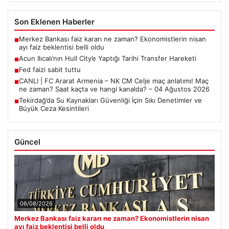
Son Eklenen Haberler
Merkez Bankası faiz kararı ne zaman? Ekonomistlerin nisan
■
ayı faiz beklentisi belli oldu
Acun Ilıcalı’nın Hull City’e Yaptığı Tarihi Transfer Hareketi
■
Fed faizi sabit tuttu
■
CANLI | FC Ararat Armenia – NK CM Celje maç anlatımı! Maç
■
ne zaman? Saat kaçta ve hangi kanalda? – 04 Ağustos 2026
Tekirdağ’da Su Kaynakları Güvenliği İçin Sıkı Denetimler ve
■
Büyük Ceza Kesintileri
Güncel
06/08/2026
Merkez Bankası faiz kararı ne zaman? Ekonomistlerin nisan
ayı faiz beklentisi belli oldu