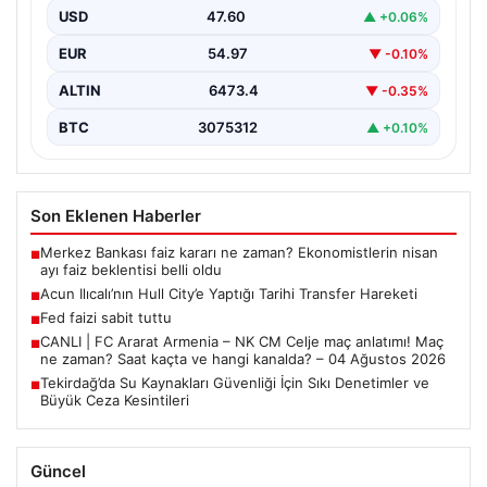
USD
47.60
▲ +0.06%
EUR
54.97
▼ -0.10%
ALTIN
6473.4
▼ -0.35%
BTC
3075312
▲ +0.10%
Son Eklenen Haberler
Merkez Bankası faiz kararı ne zaman? Ekonomistlerin nisan
■
ayı faiz beklentisi belli oldu
Acun Ilıcalı’nın Hull City’e Yaptığı Tarihi Transfer Hareketi
■
Fed faizi sabit tuttu
■
CANLI | FC Ararat Armenia – NK CM Celje maç anlatımı! Maç
■
ne zaman? Saat kaçta ve hangi kanalda? – 04 Ağustos 2026
Tekirdağ’da Su Kaynakları Güvenliği İçin Sıkı Denetimler ve
■
Büyük Ceza Kesintileri
Güncel