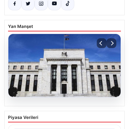
Yan Manşet
05.08.2026
Fed faizi sabit tuttu
Piyasa Verileri
{“title”: “ABD Merkez Bankası Faiz Oranını Sabit Tutmaya
Devam Etti”, “content”: “ ABD Merkez…