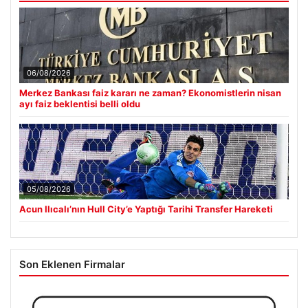
06/08/2026
Merkez Bankası faiz kararı ne zaman? Ekonomistlerin nisan
ayı faiz beklentisi belli oldu
05/08/2026
Acun Ilıcalı’nın Hull City’e Yaptığı Tarihi Transfer Hareketi
Son Eklenen Firmalar