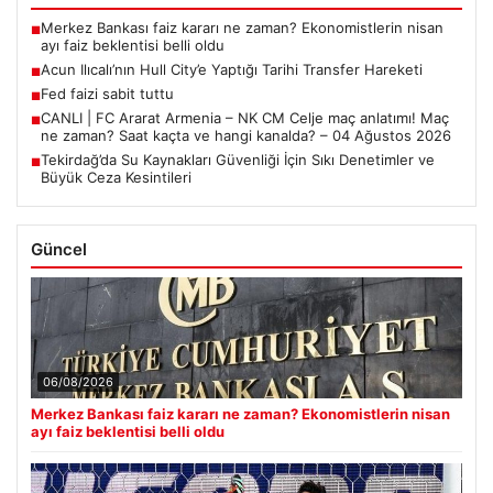
Merkez Bankası faiz kararı ne zaman? Ekonomistlerin nisan
■
ayı faiz beklentisi belli oldu
Acun Ilıcalı’nın Hull City’e Yaptığı Tarihi Transfer Hareketi
■
Fed faizi sabit tuttu
■
CANLI | FC Ararat Armenia – NK CM Celje maç anlatımı! Maç
■
ne zaman? Saat kaçta ve hangi kanalda? – 04 Ağustos 2026
Tekirdağ’da Su Kaynakları Güvenliği İçin Sıkı Denetimler ve
■
Büyük Ceza Kesintileri
Güncel
06/08/2026
Merkez Bankası faiz kararı ne zaman? Ekonomistlerin nisan
ayı faiz beklentisi belli oldu