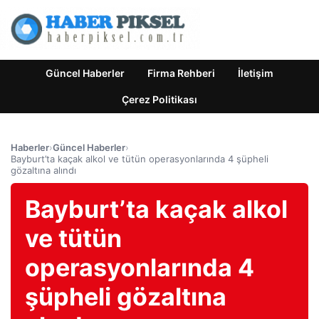
Güncel Haberler
Firma Rehberi
İletişim
Çerez Politikası
Haberler
›
Güncel Haberler
›
Bayburt’ta kaçak alkol ve tütün operasyonlarında 4 şüpheli
gözaltına alındı
Bayburt’ta kaçak alkol
ve tütün
operasyonlarında 4
şüpheli gözaltına