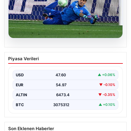
05.08.2026
Acun Ilıcalı’nın Hull City’e Yaptığı Tarihi
Piyasa Verileri
Transfer Hareketi
Modern futbol dünyasında transferler sıklıkla kulüplerin
kaderini değiştiren önemli adımlar olarak öne çıkar.
USD
47.60
▲ +0.06%
Hull…
EUR
54.97
▼ -0.10%
ALTIN
6473.4
▼ -0.35%
BTC
3075312
▲ +0.10%
Son Eklenen Haberler