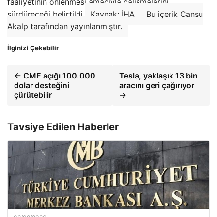
faaliyetinin önlenmesi amacıyla çalışmalarını
sürdüreceği belirtildi.
Kaynak: İHA
Bu içerik Cansu
Akalp tarafından yayınlanmıştır.
İlginizi Çekebilir
← CME açığı 100.000
Tesla, yaklaşık 13 bin
dolar desteğini
aracını geri çağırıyor
çürütebilir
→
Tavsiye Edilen Haberler