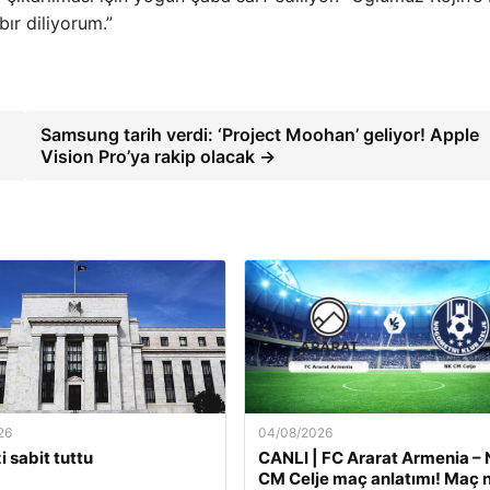
bır diliyorum.”
Samsung tarih verdi: ‘Project Moohan’ geliyor! Apple
Vision Pro’ya rakip olacak →
26
04/08/2026
i sabit tuttu
CANLI | FC Ararat Armenia –
CM Celje maç anlatımı! Maç 