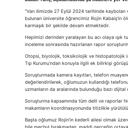
“Van ilimizde 27 Eylül 2024 tarihinde kaybolan
bulunan üniversite öğrencimiz Rojin Kabaiş’in öl
karmaşık bir şekilde devam etmektedir.
Hepimizi derinden yaralayan bu acı olaya ışık 
inceleme sonrasında hazırlanan rapor soruşturm
Otopsi, biyolojik, toksikolojik ve histopatolojik
Tıp Kurumu’ndan konuyla ilgili ek bilirkişi görüşü
Soruşturmada kamera kayıtları, telefon muayenele
değerlendirilerek, oğlumuzun kullandığı telefonu
uzmanların da aralarında bulunduğu bazı dijital 
Soruşturma kapsamında tüm delil ve raporlar hiçb
makamların koordinasyonunda titizlikle yürütülü
Başta oğlumuz Rojin’in kederli ailesi olmak üzer
bile meçhul bırakmadan, maddi gerçeğin ortaya ç