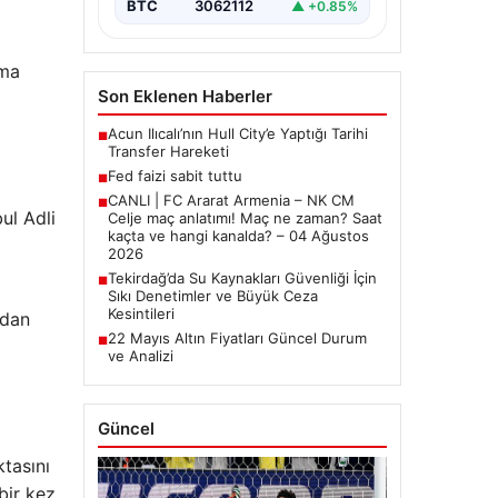
BTC
3062112
▲ +0.85%
rma
Son Eklenen Haberler
Acun Ilıcalı’nın Hull City’e Yaptığı Tarihi
■
Transfer Hareketi
Fed faizi sabit tuttu
■
CANLI | FC Ararat Armenia – NK CM
■
ul Adli
Celje maç anlatımı! Maç ne zaman? Saat
kaçta ve hangi kanalda? – 04 Ağustos
2026
Tekirdağ’da Su Kaynakları Güvenliği İçin
■
Sıkı Denetimler ve Büyük Ceza
Kesintileri
ndan
22 Mayıs Altın Fiyatları Güncel Durum
■
ve Analizi
i
Güncel
ktasını
bir kez