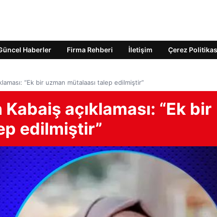
Güncel Haberler
Firma Rehberi
İletişim
Çerez Politikas
laması: “Ek bir uzman mütalaası talep edilmiştir”
 Kabaiş açıklaması: “Ek bir
p edilmiştir”