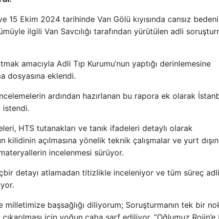
 ve 15 Ekim 2024 tarihinde Van Gölü kıyısında cansız bedeni
ümüyle ilgili Van Savcılığı tarafından yürütülen adli soruştu
tutmak amacıyla Adli Tıp Kurumu’nun yaptığı derinlemesine
a dosyasına eklendi.
 incelemelerin ardından hazırlanan bu rapora ek olarak İstanb
 istendi.
ri, HTS tutanakları ve tanık ifadeleri detaylı olarak
n kilidinin açılmasına yönelik teknik çalışmalar ve yurt dışı
materyallerin incelenmesi sürüyor.
ir detayı atlamadan titizlikle inceleniyor ve tüm süreç adl
yor.
e milletimize başsağlığı diliyorum; Soruşturmanın tek bir no
ıkarılması için yoğun çaba sarf ediliyor. “Oğlumuz Rojin’e 