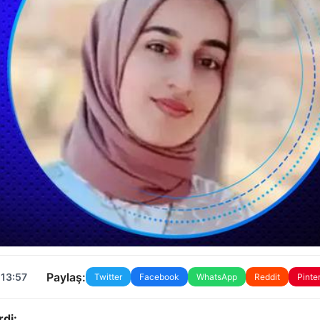
Paylaş:
 13:57
Twitter
Facebook
WhatsApp
Reddit
Pinte
rdi: