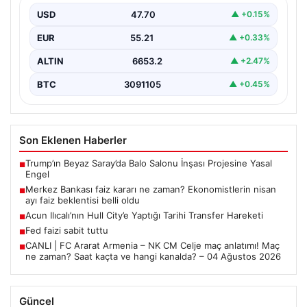
USD
47.70
▲ +0.15%
EUR
55.21
▲ +0.33%
ALTIN
6653.2
▲ +2.47%
BTC
3091105
▲ +0.45%
Son Eklenen Haberler
Trump’ın Beyaz Saray’da Balo Salonu İnşası Projesine Yasal
■
Engel
Merkez Bankası faiz kararı ne zaman? Ekonomistlerin nisan
■
ayı faiz beklentisi belli oldu
Acun Ilıcalı’nın Hull City’e Yaptığı Tarihi Transfer Hareketi
■
Fed faizi sabit tuttu
■
CANLI | FC Ararat Armenia – NK CM Celje maç anlatımı! Maç
■
ne zaman? Saat kaçta ve hangi kanalda? – 04 Ağustos 2026
Güncel