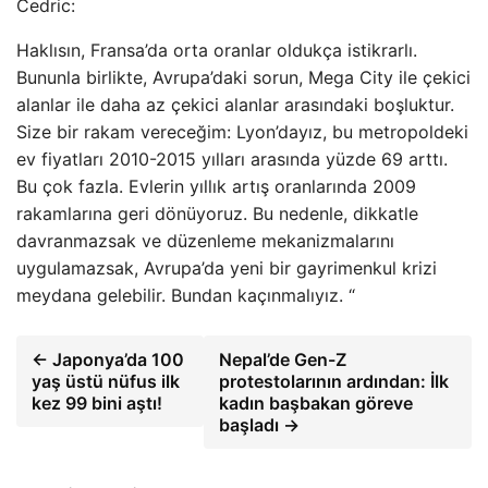
Cedric:
Haklısın, Fransa’da orta oranlar oldukça istikrarlı.
Bununla birlikte, Avrupa’daki sorun, Mega City ile çekici
alanlar ile daha az çekici alanlar arasındaki boşluktur.
Size bir rakam vereceğim: Lyon’dayız, bu metropoldeki
ev fiyatları 2010-2015 yılları arasında yüzde 69 arttı.
Bu çok fazla. Evlerin yıllık artış oranlarında 2009
rakamlarına geri dönüyoruz. Bu nedenle, dikkatle
davranmazsak ve düzenleme mekanizmalarını
uygulamazsak, Avrupa’da yeni bir gayrimenkul krizi
meydana gelebilir. Bundan kaçınmalıyız. “
← Japonya’da 100
Nepal’de Gen-Z
yaş üstü nüfus ilk
protestolarının ardından: İlk
kez 99 bini aştı!
kadın başbakan göreve
başladı →