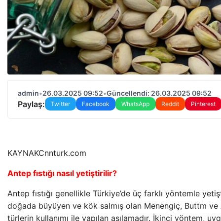
admin
•
26.03.2025 09:52
•
Güncellendi: 26.03.2025 09:52
Paylaş:
Twitter
Facebook
WhatsApp
Reddit
Pinterest
KAYNAK
Cnnturk.com
Antep fıstığı nasıl yetiştirilir?
Antep fıstığı genellikle Türkiye’de üç farklı yöntemle yetişti
doğada büyüyen ve kök salmış olan Menengiç, Buttm ve At
türlerin kullanımı ile yapılan aşılamadır. İkinci yöntem, u