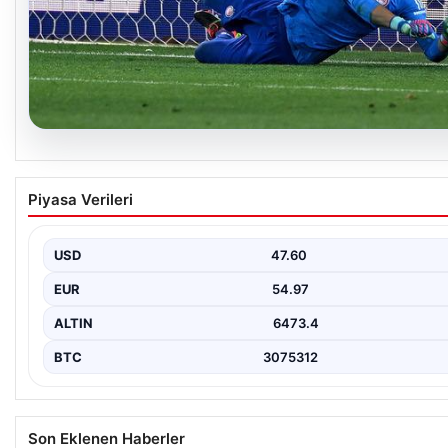
05.08.2026
Acun Ilıcalı’nın Hull City’e Yaptığı Tarihi Trans
Piyasa Verileri
Modern futbol dünyasında transferler sıklıkla kulüplerin kaderini
önemli adımlar olarak öne çıkar. Hull…
USD
47.60
EUR
54.97
ALTIN
6473.4
BTC
3075312
Son Eklenen Haberler