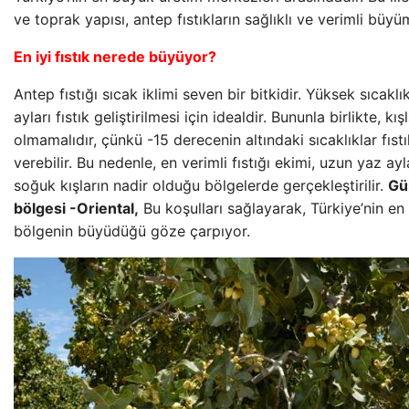
ve toprak yapısı, antep fıstıkların sağlıklı ve verimli büyü
En iyi fıstık nerede büyüyor?
Antep fıstığı sıcak iklimi seven bir bitkidir. Yüksek sıcakl
ayları fıstık geliştirilmesi için idealdir. Bununla birlikte, k
olmamalıdır, çünkü -15 derecenin altındaki sıcaklıklar fıst
verebilir. Bu nedenle, en verimli fıstığı ekimi, uzun yaz ay
soğuk kışların nadir olduğu bölgelerde gerçekleştirilir.
Gü
bölgesi -Oriental,
Bu koşulları sağlayarak, Türkiye’nin en 
bölgenin büyüdüğü göze çarpıyor.