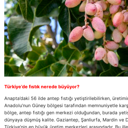
Türkiye’de fıstık nerede büyüyor?
Anapta’daki 56 ilde antep fıstığı yetiştirilebilirken, üretim
Anadolu’nun Güney bölgesi tarafından memnuniyetle karş
bölge, antep fıstığı gen merkezi olduğundan, burada yetişti
dünyaya düşmüş kalite. Gaziantep, Şanliurfa, Mardin ve Diy
Türkiye’nin en büyük üretim merkezleri arasındadır. Bu ille