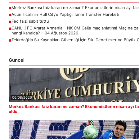
Merkez Bankası faiz kararı ne zaman? Ekonomistlerin nisan ayı faiz 
■
Acun Ilıcalı’nın Hull City’e Yaptığı Tarihi Transfer Hareketi
■
Fed faizi sabit tuttu
■
CANLI | FC Ararat Armenia – NK CM Celje maç anlatımı! Maç ne z
■
hangi kanalda? – 04 Ağustos 2026
Tekirdağ’da Su Kaynakları Güvenliği İçin Sıkı Denetimler ve Büyük C
■
Güncel
06/08/2026
Merkez Bankası faiz kararı ne zaman? Ekonomistlerin nisan ayı fai
oldu