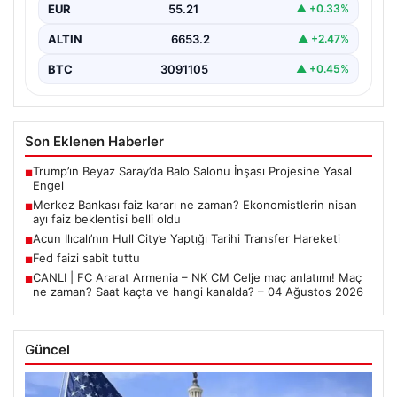
EUR
55.21
▲ +0.33%
ALTIN
6653.2
▲ +2.47%
BTC
3091105
▲ +0.45%
Son Eklenen Haberler
Trump’ın Beyaz Saray’da Balo Salonu İnşası Projesine Yasal
■
Engel
Merkez Bankası faiz kararı ne zaman? Ekonomistlerin nisan
■
ayı faiz beklentisi belli oldu
Acun Ilıcalı’nın Hull City’e Yaptığı Tarihi Transfer Hareketi
■
Fed faizi sabit tuttu
■
CANLI | FC Ararat Armenia – NK CM Celje maç anlatımı! Maç
■
ne zaman? Saat kaçta ve hangi kanalda? – 04 Ağustos 2026
Güncel