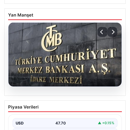
Yan Manşet
06.08.2026
Merkez Bankası faiz kararı ne zaman?
Piyasa Verileri
Ekonomistlerin nisan ayı faiz beklentisi
belli oldu
USD
47.70
▲ +0.15%