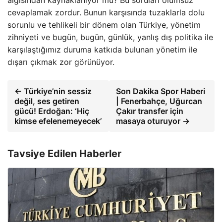
algısından kaynaklanıyor mu? Bu soruları olumsuz
cevaplamak zordur. Bunun karşısında tuzaklarla dolu
sorunlu ve tehlikeli bir dönem olan Türkiye, yönetim
zihniyeti ve bugün, bugün, günlük, yanlış dış politika ile
karşılaştığımız duruma katkıda bulunan yönetim ile
dışarı çıkmak zor görünüyor.
← Türkiye’nin sessiz
Son Dakika Spor Haberi
değil, ses getiren
| Fenerbahçe, Uğurcan
gücü! Erdoğan: ‘Hiç
Çakır transfer için
kimse efelenemeyecek’
masaya oturuyor →
Tavsiye Edilen Haberler