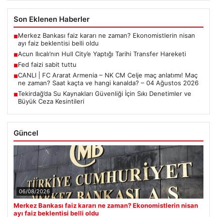
Son Eklenen Haberler
Merkez Bankası faiz kararı ne zaman? Ekonomistlerin nisan
■
ayı faiz beklentisi belli oldu
Acun Ilıcalı’nın Hull City’e Yaptığı Tarihi Transfer Hareketi
■
Fed faizi sabit tuttu
■
CANLI | FC Ararat Armenia – NK CM Celje maç anlatımı! Maç
■
ne zaman? Saat kaçta ve hangi kanalda? – 04 Ağustos 2026
Tekirdağ’da Su Kaynakları Güvenliği İçin Sıkı Denetimler ve
■
Büyük Ceza Kesintileri
Güncel
06/08/2026
Merkez Bankası faiz kararı ne zaman? Ekonomistlerin nisan
ayı faiz beklentisi belli oldu