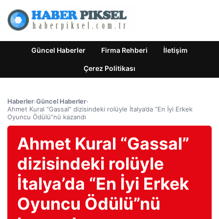
Güncel Haberler
Firma Rehberi
İletişim
Çerez Politikası
Haberler
›
Güncel Haberler
›
Ahmet Kural “Gassal” dizisindeki rolüyle İtalya’da “En İyi Erkek
Oyuncu Ödülü”nü kazandı
Ahmet Kural “Gassal”
dizisindeki rolüyle
İtalya’da “En İyi Erkek
Oyuncu Ödülü”nü