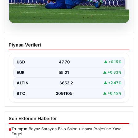
05.08.2026
Acun Ilıcalı’nın Hull City’e Yaptığı Tarihi
Piyasa Verileri
Transfer Hareketi
Modern futbol dünyasında transferler sıklıkla kulüplerin
kaderini değiştiren önemli adımlar olarak öne çıkar.
USD
47.70
▲ +0.15%
Hull…
EUR
55.21
▲ +0.33%
ALTIN
6653.2
▲ +2.47%
BTC
3091105
▲ +0.45%
Son Eklenen Haberler
Trump’ın Beyaz Saray’da Balo Salonu İnşası Projesine Yasal
■
Engel