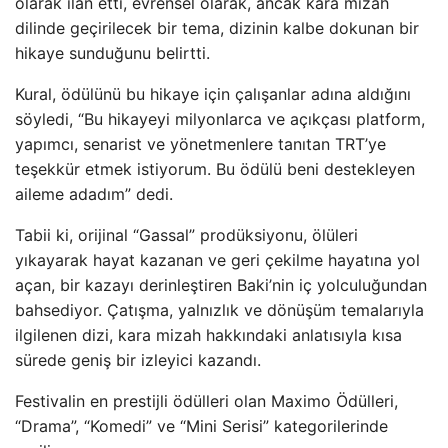
olarak ilan etti, evrensel olarak, ancak kara mizah
dilinde geçirilecek bir tema, dizinin kalbe dokunan bir
hikaye sunduğunu belirtti.
Kural, ödülünü bu hikaye için çalışanlar adına aldığını
söyledi, “Bu hikayeyi milyonlarca ve açıkçası platform,
yapımcı, senarist ve yönetmenlere tanıtan TRT’ye
teşekkür etmek istiyorum. Bu ödülü beni destekleyen
aileme adadım” dedi.
Tabii ki, orijinal “Gassal” prodüksiyonu, ölüleri
yıkayarak hayat kazanan ve geri çekilme hayatına yol
açan, bir kazayı derinleştiren Baki’nin iç yolculuğundan
bahsediyor. Çatışma, yalnızlık ve dönüşüm temalarıyla
ilgilenen dizi, kara mizah hakkındaki anlatısıyla kısa
sürede geniş bir izleyici kazandı. ​​​​​​​
Festivalin en prestijli ödülleri olan Maximo Ödülleri,
“Drama”, “Komedi” ve “Mini Serisi” kategorilerinde