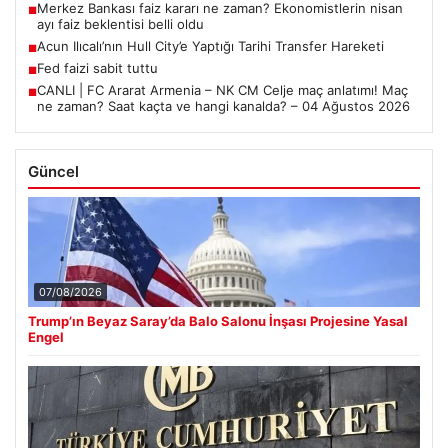
Merkez Bankası faiz kararı ne zaman? Ekonomistlerin nisan
■
ayı faiz beklentisi belli oldu
Acun Ilıcalı’nın Hull City’e Yaptığı Tarihi Transfer Hareketi
■
Fed faizi sabit tuttu
■
CANLI | FC Ararat Armenia – NK CM Celje maç anlatımı! Maç
■
ne zaman? Saat kaçta ve hangi kanalda? – 04 Ağustos 2026
Güncel
07/08/2026
Trump’ın Beyaz Saray’da Balo Salonu İnşası Projesine Yasal
Engel