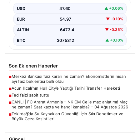
Son günlerde altın piyasasında yaşanan hareketlilik
yatırımcıların ve ekonomistlerin dikkatini çekiyor. Ankara
USD
47.60
▲ +0.06%
Bölge Adliye…
EUR
54.97
▼ -0.10%
ALTIN
6473.4
▼ -0.35%
BTC
3075312
▲ +0.10%
Son Eklenen Haberler
Merkez Bankası faiz kararı ne zaman? Ekonomistlerin nisan
■
ayı faiz beklentisi belli oldu
Acun Ilıcalı’nın Hull City’e Yaptığı Tarihi Transfer Hareketi
■
Fed faizi sabit tuttu
■
CANLI | FC Ararat Armenia – NK CM Celje maç anlatımı! Maç
■
ne zaman? Saat kaçta ve hangi kanalda? – 04 Ağustos 2026
Tekirdağ’da Su Kaynakları Güvenliği İçin Sıkı Denetimler ve
■
Büyük Ceza Kesintileri
Güncel