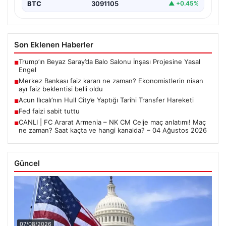
BTC
3091105
▲ +0.45%
Son Eklenen Haberler
Trump’ın Beyaz Saray’da Balo Salonu İnşası Projesine Yasal
■
Engel
Merkez Bankası faiz kararı ne zaman? Ekonomistlerin nisan
■
ayı faiz beklentisi belli oldu
Acun Ilıcalı’nın Hull City’e Yaptığı Tarihi Transfer Hareketi
■
Fed faizi sabit tuttu
■
CANLI | FC Ararat Armenia – NK CM Celje maç anlatımı! Maç
■
ne zaman? Saat kaçta ve hangi kanalda? – 04 Ağustos 2026
Güncel
07/08/2026