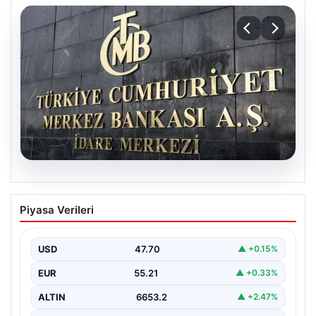
06.08.2026
Merkez Bankası faiz kararı ne zaman?
Piyasa Verileri
Ekonomistlerin nisan ayı faiz beklentisi
belli oldu
USD
47.70
▲ +0.15%
EUR
55.21
▲ +0.33%
ALTIN
6653.2
▲ +2.47%