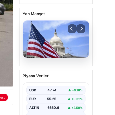
Yan Manşet
07.08.2026
Trump’ın Beyaz Saray’da
Piyasa Verileri
Balo Salonu İnşası
Projesine Yasal Engel
USD
47.74
▲ +0.18%
Amerika Birleşik Devletleri’nin eski
Başkanı Donald Trump, Beyaz
rest
EUR
55.25
▲ +0.32%
Saray’da yeni bir balo salonu
inşa…
ALTIN
6660.6
▲ +2.59%