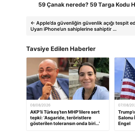
59 Çanak nerede? 59 Targa Kodu Ha
← Apple’da güvenliğin güvenlik açığı tespit edi
Uyarı iPhone’un sahiplerine sahiptir …
Tavsiye Edilen Haberler
08/08/2026
07/08/20
AKP’li Türkeş’ten MHP’lilere sert
Trump’ı
tepki: ‘Asgaride, teröristlere
Salonu 
gösterilen toleransın onda biri…’
Engel