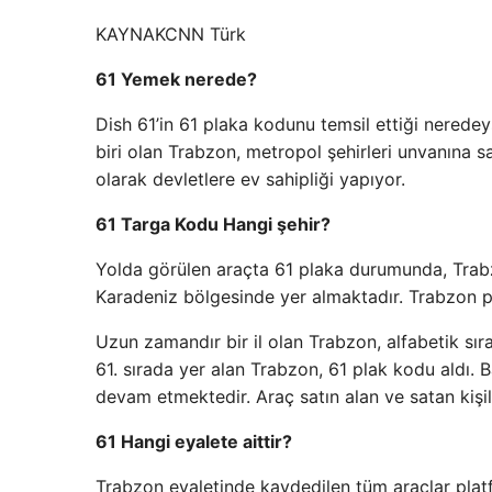
KAYNAK
CNN Türk
61 Yemek nerede?
Dish 61’in 61 plaka kodunu temsil ettiği neredeys
biri olan Trabzon, metropol şehirleri unvanına sa
olarak devletlere ev sahipliği yapıyor.
61 Targa Kodu Hangi şehir?
Yolda görülen araçta 61 plaka durumunda, Trabz
Karadeniz bölgesinde yer almaktadır. Trabzon pl
Uzun zamandır bir il olan Trabzon, alfabetik sır
61. sırada yer alan Trabzon, 61 plak kodu aldı. 
devam etmektedir. Araç satın alan ve satan kişil
61 Hangi eyalete aittir?
Trabzon eyaletinde kaydedilen tüm araçlar platfo