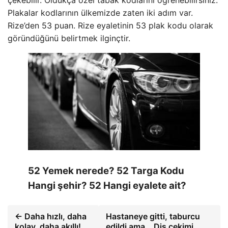
çekebilir. Oldukça özel tabak kodlarını öğrenebilirsiniz.
Plakalar kodlarının ülkemizde zaten iki adım var.
Rize’den 53 puan. Rize eyaletinin 53 plak kodu olarak
göründüğünü belirtmek ilginçtir.
52 Yemek nerede? 52 Targa Kodu
Hangi şehir? 52 Hangi eyalete ait?
← Daha hızlı, daha
Hastaneye gitti, taburcu
kolay, daha akıllı!
edildi ama… Diş çekimi