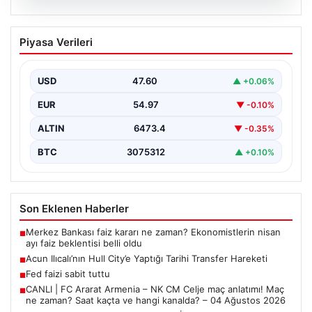
04.08.2026
CANLI | FC Ararat Armenia – NK CM
Piyasa Verileri
Celje maç anlatımı! Maç ne zaman?
Saat kaçta ve hangi kanalda? – 04
Ağustos 2026
USD
47.60
▲ +0.06%
EUR
54.97
▼ -0.10%
ALTIN
6473.4
▼ -0.35%
BTC
3075312
▲ +0.10%
Son Eklenen Haberler
Merkez Bankası faiz kararı ne zaman? Ekonomistlerin nisan
■
ayı faiz beklentisi belli oldu
Acun Ilıcalı’nın Hull City’e Yaptığı Tarihi Transfer Hareketi
■
Fed faizi sabit tuttu
■
CANLI | FC Ararat Armenia – NK CM Celje maç anlatımı! Maç
■
ne zaman? Saat kaçta ve hangi kanalda? – 04 Ağustos 2026