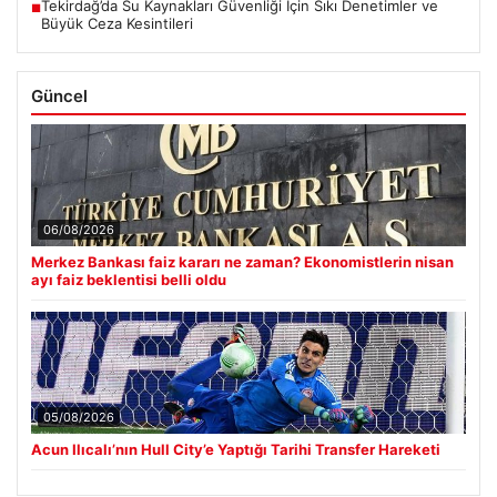
Tekirdağ’da Su Kaynakları Güvenliği İçin Sıkı Denetimler ve
■
Büyük Ceza Kesintileri
Güncel
06/08/2026
Merkez Bankası faiz kararı ne zaman? Ekonomistlerin nisan
ayı faiz beklentisi belli oldu
05/08/2026
Acun Ilıcalı’nın Hull City’e Yaptığı Tarihi Transfer Hareketi