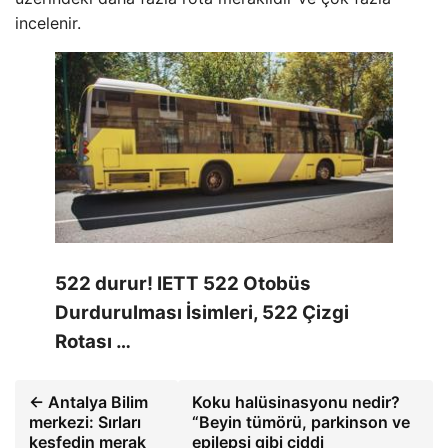
incelenir.
522 durur! IETT 522 Otobüs
Durdurulması İsimleri, 522 Çizgi
Rotası …
← Antalya Bilim
Koku halüsinasyonu nedir?
merkezi: Sırları
“Beyin tümörü, parkinson ve
keşfedin merak
epilepsi gibi ciddi