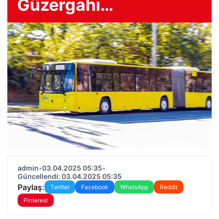
Güzergahı…
admin
•
03.04.2025 05:35
•
Güncellendi: 03.04.2025 05:35
Paylaş:
Twitter
Facebook
WhatsApp
Reddit
Pinterest