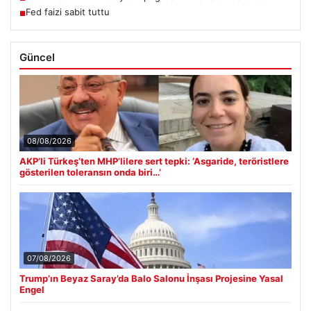
Fed faizi sabit tuttu
■
Güncel
08/08/2026
AKP’li Türkeş’ten MHP’lilere sert tepki: ‘Asgaride, teröristlere
gösterilen toleransın onda biri…’
07/08/2026
Trump’ın Beyaz Saray’da Balo Salonu İnşası Projesine Yasal
Engel