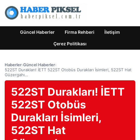
Güncel Haberler
Firma Rehberi
İletişim
Çerez Politikası
Haberler
›
Güncel Haberler
›
522ST Durakları! İETT 522ST Otobüs Durakları İsimleri, 522ST Hat
Güzergahı…
522ST Durakları! İETT
522ST Otobüs
Durakları İsimleri,
522ST Hat