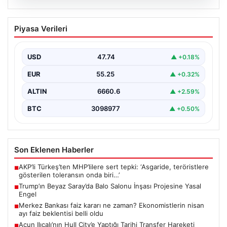
05.08.2026
Acun Ilıcalı’nın Hull City’e Yaptığı Tarihi
Piyasa Verileri
Transfer Hareketi
Modern futbol dünyasında transferler sıklıkla kulüplerin
kaderini değiştiren önemli adımlar olarak öne çıkar.
USD
47.74
▲ +0.18%
Hull…
EUR
55.25
▲ +0.32%
ALTIN
6660.6
▲ +2.59%
BTC
3098977
▲ +0.50%
Son Eklenen Haberler
AKP’li Türkeş’ten MHP’lilere sert tepki: ‘Asgaride, teröristlere
■
gösterilen toleransın onda biri…’
Trump’ın Beyaz Saray’da Balo Salonu İnşası Projesine Yasal
■
Engel
Merkez Bankası faiz kararı ne zaman? Ekonomistlerin nisan
■
ayı faiz beklentisi belli oldu
Acun Ilıcalı’nın Hull City’e Yaptığı Tarihi Transfer Hareketi
■