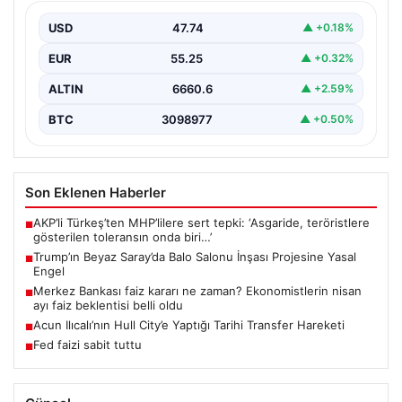
Devam Etti”, “content”: “ ABD Merkez…
USD
47.74
▲ +0.18%
EUR
55.25
▲ +0.32%
ALTIN
6660.6
▲ +2.59%
BTC
3098977
▲ +0.50%
Son Eklenen Haberler
AKP’li Türkeş’ten MHP’lilere sert tepki: ‘Asgaride, teröristlere
■
gösterilen toleransın onda biri…’
Trump’ın Beyaz Saray’da Balo Salonu İnşası Projesine Yasal
■
Engel
Merkez Bankası faiz kararı ne zaman? Ekonomistlerin nisan
■
ayı faiz beklentisi belli oldu
Acun Ilıcalı’nın Hull City’e Yaptığı Tarihi Transfer Hareketi
■
Fed faizi sabit tuttu
■