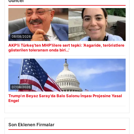
Güncel
08/08/2026
AKP’li Türkeş’ten MHP’lilere sert tepki: ‘Asgaride, teröristlere
gösterilen toleransın onda biri…’
07/08/2026
Trump’ın Beyaz Saray’da Balo Salonu İnşası Projesine Yasal
Engel
Son Eklenen Firmalar