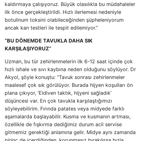
kaldırmaya çalışıyoruz. Büyük olasılıkla bu müdahaleler
ilk önce gerçekleştirildi. Hızlı ilerlemesi nedeniyle
botulinum toksini olabileceğinden şüpheleniyorum
ancak kan testleri ile tespit edilemiyor.”
“BU DÖNEMDE TAVUKLA DAHA SIK
KARŞILAŞIYORUZ”
Uzman, bu tür zehirlenmelerin ilk 6-12 saat içinde çok
hızlı ishale ve sıvı kaybına neden olduğunu söylüyor. Dr
Akyol, şöyle konuştu: “Tavuk sonrası zehirlenmeler
maalesef çok sık görülüyor. Burada hijyen koşulları ön
plana çıkıyor, ‘Eldiven taktık, hijyeni sağladık’
düşüncesi var. En çok tavukla karşılaştığımızı
söyleyebilirim. Fırında patates veya midyede farklı
aşamalarda başlayabilir. Kusma ve kusmanın artması,
özellikle de fışkırma dediğimiz durum acil servise
gitmemiz gerektiği anlamına gelir. Midye aynı zamanda
pirinç de içerdiğinden, korunmasız bırakılırsa hızla