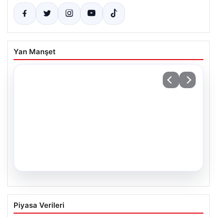
Yan Manşet
05.08.2026
Fed faizi sabit tuttu
Piyasa Verileri
{“title”: “ABD Merkez Bankası Faiz Oranını Sabit Tutmaya