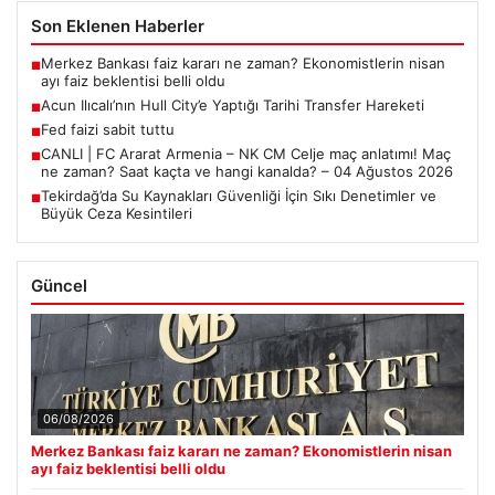
Son Eklenen Haberler
Merkez Bankası faiz kararı ne zaman? Ekonomistlerin nisan
■
ayı faiz beklentisi belli oldu
Acun Ilıcalı’nın Hull City’e Yaptığı Tarihi Transfer Hareketi
■
Fed faizi sabit tuttu
■
CANLI | FC Ararat Armenia – NK CM Celje maç anlatımı! Maç
■
ne zaman? Saat kaçta ve hangi kanalda? – 04 Ağustos 2026
Tekirdağ’da Su Kaynakları Güvenliği İçin Sıkı Denetimler ve
■
Büyük Ceza Kesintileri
Güncel
06/08/2026
Merkez Bankası faiz kararı ne zaman? Ekonomistlerin nisan
ayı faiz beklentisi belli oldu