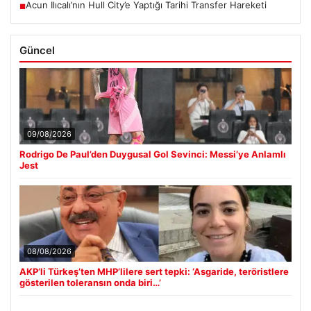
Acun Ilıcalı’nın Hull City’e Yaptığı Tarihi Transfer Hareketi
■
Güncel
09/08/2026
Rodrigo De Paul’den Duygusal Gol Sevinci: Messi’ye Anlamlı
Jest
08/08/2026
AKP’li Türkeş’ten MHP’lilere sert tepki: ‘Asgaride, teröristlere
gösterilen toleransın onda biri…’