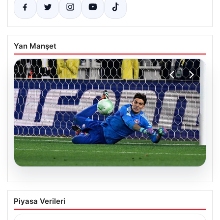
Yan Manşet
05.08.2026
Fed faizi sabit tuttu
Piyasa Verileri
{“title”: “ABD Merkez Bankası Faiz Oranını Sabit Tutmaya
Devam Etti”, “content”: “ ABD Merkez…