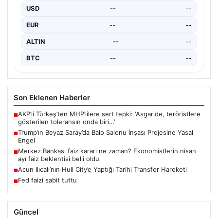
USD
--
--
EUR
--
--
ALTIN
--
--
BTC
--
--
Son Eklenen Haberler
AKP’li Türkeş’ten MHP’lilere sert tepki: ‘Asgaride, teröristlere
■
gösterilen toleransın onda biri…’
Trump’ın Beyaz Saray’da Balo Salonu İnşası Projesine Yasal
■
Engel
Merkez Bankası faiz kararı ne zaman? Ekonomistlerin nisan
■
ayı faiz beklentisi belli oldu
Acun Ilıcalı’nın Hull City’e Yaptığı Tarihi Transfer Hareketi
■
Fed faizi sabit tuttu
■
Güncel