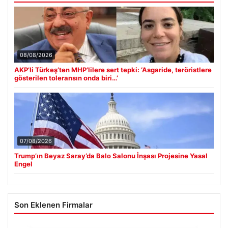
08/08/2026
AKP’li Türkeş’ten MHP’lilere sert tepki: ‘Asgaride, teröristlere
gösterilen toleransın onda biri…’
07/08/2026
Trump’ın Beyaz Saray’da Balo Salonu İnşası Projesine Yasal
Engel
Son Eklenen Firmalar