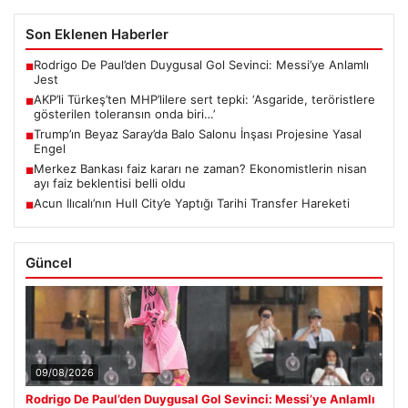
Son Eklenen Haberler
Rodrigo De Paul’den Duygusal Gol Sevinci: Messi’ye Anlamlı
■
Jest
AKP’li Türkeş’ten MHP’lilere sert tepki: ‘Asgaride, teröristlere
■
gösterilen toleransın onda biri…’
Trump’ın Beyaz Saray’da Balo Salonu İnşası Projesine Yasal
■
Engel
Merkez Bankası faiz kararı ne zaman? Ekonomistlerin nisan
■
ayı faiz beklentisi belli oldu
Acun Ilıcalı’nın Hull City’e Yaptığı Tarihi Transfer Hareketi
■
Güncel
09/08/2026
Rodrigo De Paul’den Duygusal Gol Sevinci: Messi’ye Anlamlı