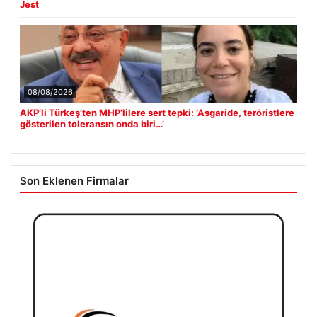
Jest
08/08/2026
AKP’li Türkeş’ten MHP’lilere sert tepki: ‘Asgaride, teröristlere
gösterilen toleransın onda biri…’
Son Eklenen Firmalar