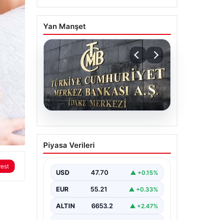
Yan Manşet
06.08.2026
Merkez Bankası faiz
Piyasa Verileri
kararı ne zaman?
Ekonomistlerin nisan ayı
rest
faiz beklentisi belli oldu
USD
47.70
▲ +0.15%
EUR
55.21
▲ +0.33%
ALTIN
6653.2
▲ +2.47%