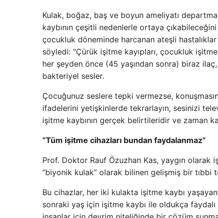
Kulak, boğaz, baş ve boyun ameliyatı departma
kaybının çeşitli nedenlerle ortaya çıkabileceğin
çocukluk döneminde harcanan ateşli hastalıklar 
söyledi: “Çürük işitme kayıpları, çocukluk işitme
her şeyden önce (45 yaşından sonra) biraz ilaç, 
bakteriyel sesler.
Çocuğunuz seslere tepki vermezse, konuşmasınd
ifadelerini yetişkinlerde tekrarlayın, sesinizi te
işitme kaybının gerçek belirtileridir ve zaman 
“Tüm işitme cihazları bundan faydalanmaz”
Prof. Doktor Rauf Özuzhan Kas, yaygın olarak işi
“biyonik kulak” olarak bilinen gelişmiş bir tıbbi t
Bu cihazlar, her iki kulakta işitme kaybı yaşayanl
sonraki yaş için işitme kaybı ile oldukça faydalı
insanlar için devrim niteliğinde bir çözüm sunm