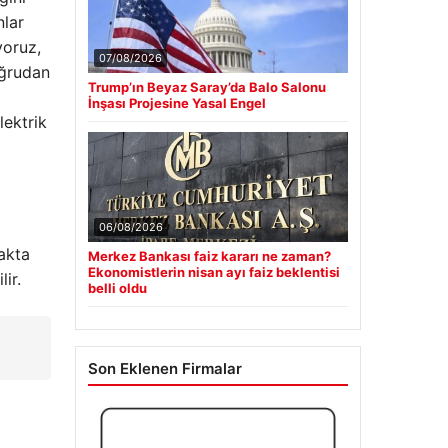
nlar
yoruz,
07/08/2026
oğrudan
Trump’ın Beyaz Saray’da Balo Salonu
İnşası Projesine Yasal Engel
lektrik
06/08/2026
lakta
Merkez Bankası faiz kararı ne zaman?
Ekonomistlerin nisan ayı faiz beklentisi
ir.
belli oldu
Son Eklenen Firmalar