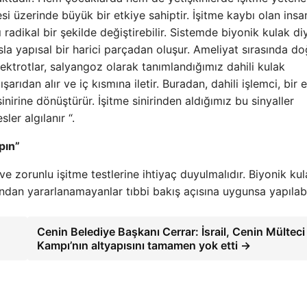
si üzerinde büyük bir etkiye sahiptir. İşitme kaybı olan insa
ı radikal bir şekilde değiştirebilir. Sistemde biyonik kulak di
ısla yapısal bir harici parçadan oluşur. Ameliyat sırasında d
 elektrotlar, salyangoz olarak tanımlandığımız dahili kulak
ışarıdan alır ve iç kısmına iletir. Buradan, dahili işlemci, bir e
nirine dönüştürür. İşitme sinirinden aldığımız bu sinyaller
ler algılanır “.
pın”
 ve zorunlu işitme testlerine ihtiyaç duyulmalıdır. Biyonik ku
ından yararlanamayanlar tıbbi bakış açısına uygunsa yapılabil
Cenin Belediye Başkanı Cerrar: İsrail, Cenin Mülteci
Kampı’nın altyapısını tamamen yok etti →