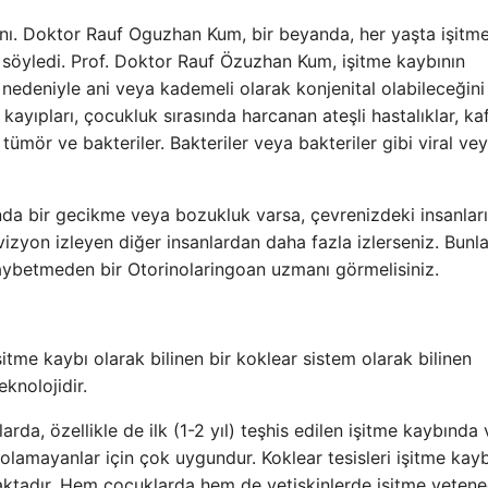
nı. Doktor Rauf Oguzhan Kum, bir beyanda, her yaşta işitm
i söyledi. Prof. Doktor Rauf Özuzhan Kum, işitme kaybının
nedeniyle ani veya kademeli olarak konjenital olabileceğini
 kayıpları, çocukluk sırasında harcanan ateşli hastalıklar, ka
tümör ve bakteriler. Bakteriler veya bakteriler gibi viral ve
a bir gecikme veya bozukluk varsa, çevrenizdeki insanlar
levizyon izleyen diğer insanlardan daha fazla izlerseniz. Bunla
kaybetmeden bir Otorinolaringoan uzmanı görmelisiniz.
tme kaybı olarak bilinen bir koklear sistem olarak bilinen
eknolojidir.
arda, özellikle de ilk (1-2 yıl) teşhis edilen işitme kaybında 
 olamayanlar için çok uygundur. Koklear tesisleri işitme kayb
aktadır. Hem çocuklarda hem de yetişkinlerde işitme yetene