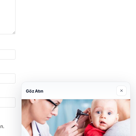
×
Göz Atın
n.