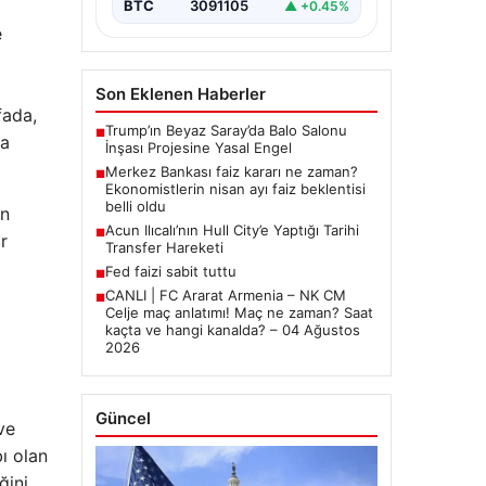
BTC
3091105
▲ +0.45%
e
Son Eklenen Haberler
fada,
Trump’ın Beyaz Saray’da Balo Salonu
■
ya
İnşası Projesine Yasal Engel
Merkez Bankası faiz kararı ne zaman?
■
Ekonomistlerin nisan ayı faiz beklentisi
belli oldu
ın
Acun Ilıcalı’nın Hull City’e Yaptığı Tarihi
■
r
Transfer Hareketi
Fed faizi sabit tuttu
■
CANLI | FC Ararat Armenia – NK CM
■
Celje maç anlatımı! Maç ne zaman? Saat
kaçta ve hangi kanalda? – 04 Ağustos
2026
Güncel
ve
ı olan
ğini