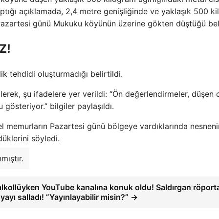
yaptığı açıklamada, 2,4 metre genişliğinde ve yaklaşık 500 ki
k Pazartesi günü Mukuku köyünün üzerine gökten düştüğü belir
Z!
k tehdidi oluşturmadığı belirtildi.
lerek, şu ifadelere yer verildi: “Ön değerlendirmeler, düşen 
gösteriyor.” bilgiler paylaşıldı.
yerel memurların Pazartesi günü bölgeye vardıklarında nesneni
klerini söyledi.
mıştır.
 alkollüyken YouTube kanalına konuk oldu! Saldırgan röporta
ayı salladı! ”Yayınlayabilir misin?” →