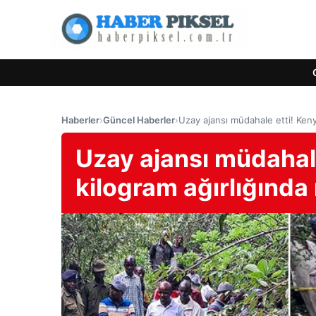
Haberler
›
Güncel Haberler
›
Uzay ajansı müdahale etti! Keny
Uzay ajansı müdahal
kilogram ağırlığında