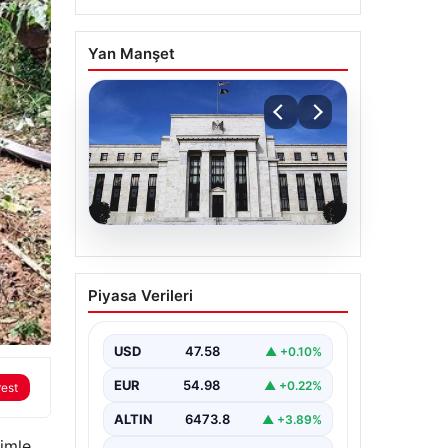
Yan Manşet
05.08.2026
Fed faizi sabit tuttu
Piyasa Verileri
{“title”: “ABD Merkez Bankası Faiz
Oranını Sabit Tutmaya Devam Etti”,
“content”: “ ABD Merkez…
USD
47.58
▲ +0.10%
EUR
54.98
▲ +0.22%
rest
ALTIN
6473.8
▲ +3.89%
imle