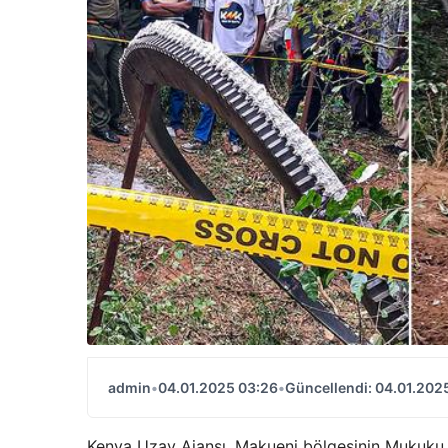
admin
•
04.01.2025 03:26
•
Güncellendi: 04.01.202
Kenya Uzay Ajansı, Makueni bölgesinin Mukuku 