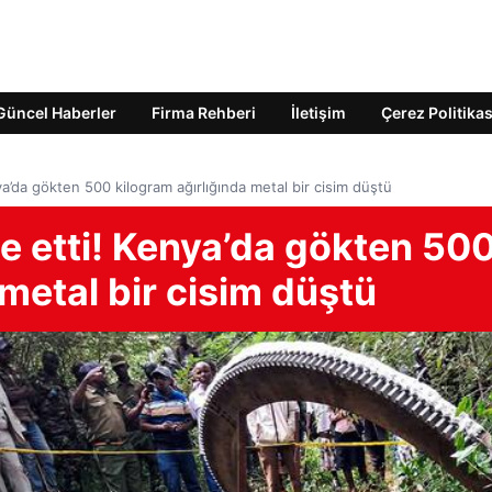
Güncel Haberler
Firma Rehberi
İletişim
Çerez Politikas
a’da gökten 500 kilogram ağırlığında metal bir cisim düştü
e etti! Kenya’da gökten 50
 metal bir cisim düştü