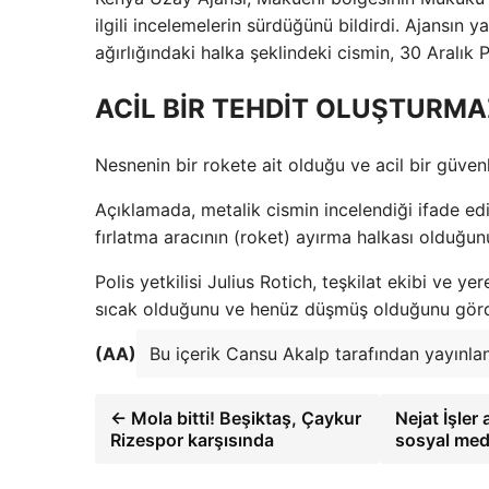
ilgili incelemelerin sürdüğünü bildirdi. Ajansın 
ağırlığındaki halka şeklindeki cismin, 30 Aralı
ACİL BİR TEHDİT OLUŞTURMA
Nesnenin bir rokete ait olduğu ve acil bir güvenli
Açıklamada, metalik cismin incelendiği ifade edi
fırlatma aracının (roket) ayırma halkası olduğunu 
Polis yetkilisi Julius Rotich, teşkilat ekibi ve 
sıcak olduğunu ve henüz düşmüş olduğunu gördü
(AA)
Bu içerik Cansu Akalp tarafından yayınlan
← Mola bitti! Beşiktaş, Çaykur
Nejat İşler
Rizespor karşısında
sosyal medy