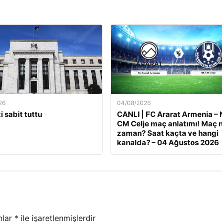
26
04/08/2026
i sabit tuttu
CANLI | FC Ararat Armenia –
CM Celje maç anlatımı! Maç 
zaman? Saat kaçta ve hangi
kanalda? – 04 Ağustos 2026
nlar
*
ile işaretlenmişlerdir