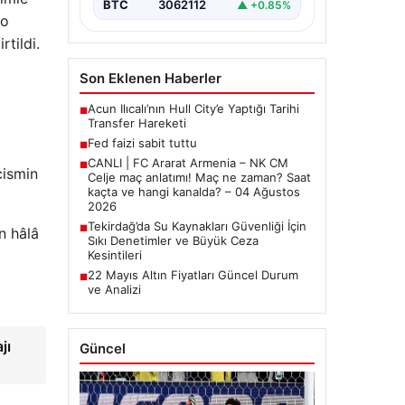
BTC
3062112
▲ +0.85%
lo
tildi.
Son Eklenen Haberler
Acun Ilıcalı’nın Hull City’e Yaptığı Tarihi
■
Transfer Hareketi
Fed faizi sabit tuttu
■
CANLI | FC Ararat Armenia – NK CM
■
cismin
Celje maç anlatımı! Maç ne zaman? Saat
kaçta ve hangi kanalda? – 04 Ağustos
2026
Tekirdağ’da Su Kaynakları Güvenliği İçin
■
n hâlâ
Sıkı Denetimler ve Büyük Ceza
Kesintileri
22 Mayıs Altın Fiyatları Güncel Durum
■
ve Analizi
jı
Güncel