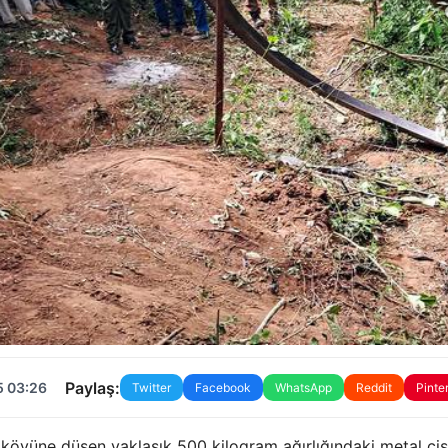
Paylaş:
5 03:26
Twitter
Facebook
WhatsApp
Reddit
Pinte
köyüne düşen yaklaşık 500 kilogram ağırlığındaki metal cis