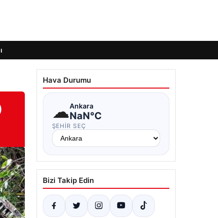
ı
Hava Durumu
0
☁
Ankara
NaN°C
ŞEHIR SEÇ
Bizi Takip Edin