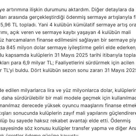
 artırımına ilişkin durumunu aktardım. Diğer detaylara da
rı arasında gerçekleştirdiği ödenmiş sermaye artışlarıyla f
55,96 TL topladı. Yani 4 kulübün kümülatif sermaye artış or
ımı, açık veren ve sermaye kaybı yaşayan 4 kulübün mali
süz harcamaların finanse edilmesini sağlayan bir sermaye pi
da 845 milyon dolar sermaye iyileştirme geliri elde ederken
Bu kapsamda kulüplerin 31 Mayıs 2025 tarihi itibarıyla topl
kları para 6,9 milyar TL; Faaliyetlerini sürdürmek için acilen
ar TL’yi buldu. Dört kulübün sezon sonu zararı 31 Mayıs 202
 edilen milyarlarca lira ve yüz milyonlarca dolar, kulüpleri
 daha sürdürülebilir bir mali modele geçmek için kullanılmad
 inanılmaz derecede yüksek oyuncu maaşlarını finanse etmek
şları sonucunda kulüplerin zayıf mali yapılarını güçlendirer
kulüp bu sayede haksız rekabet avantajı elde etti. Ödenmiş
r sayesinde söz konusu kulüpler transfer yapma ve diğer An
sek ücretler ödeme gücüne kavuştu.