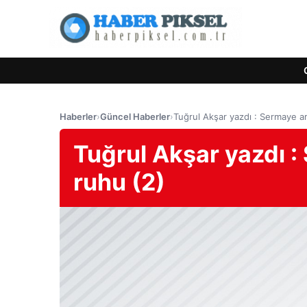
Haberler
›
Güncel Haberler
›
Tuğrul Akşar yazdı : Sermaye ar
Tuğrul Akşar yazdı :
ruhu (2)