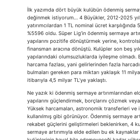
İlk yazımda dört büyük kulübün ödenmiş sermaye
değinmek istiyorum… 4 Büyükler, 2012-2025 yılla
yatırımcılardan 1 TL nominal ücret karşılığında 
%5596 oldu. Süper Lig’in ödenmiş sermaye artır
yapılarını pozitife dönüştürmek yerine, kontrol
finansman aracına dönüştü. Kulüpler son beş yıl
yapılarındaki olumsuzluklarda iyileşme olmadı. 
harcama fazlası, yani gelirlerinden fazla harcadı
bulmaları gereken para miktarı yaklaşık 11 mily
itibarıyla 4,5 milyar TL’ye yaklaştı.
Ne yazık ki ödenmiş sermaye artırımlarından elde
yapılarını güçlendirmek, borçlarını çözmek veya
Yüksek harcamaları, astronomik transferleri ve
kullanılmış gibi görünüyor. Ödenmiş sermaye artı
rekabet güçlerini geliştirmeleri beklenirken, 4 
sermaye artırımıyla elde edilen bu ek kaynakla
kulüplerinin hayal bile edemeyeceği kadar yük