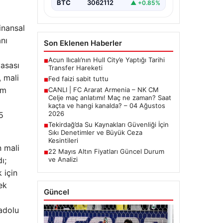
BTC
3062112
▲ +0.85%
inansal
anı
Son Eklenen Haberler
Acun Ilıcalı’nın Hull City’e Yaptığı Tarihi
■
yasası
Transfer Hareketi
, mali
Fed faizi sabit tuttu
■
am
CANLI | FC Ararat Armenia – NK CM
■
Celje maç anlatımı! Maç ne zaman? Saat
kaçta ve hangi kanalda? – 04 Ağustos
2026
5
Tekirdağ’da Su Kaynakları Güvenliği İçin
■
Sıkı Denetimler ve Büyük Ceza
Kesintileri
n mali
22 Mayıs Altın Fiyatları Güncel Durum
■
ve Analizi
ı;
 için
ek
Güncel
adolu