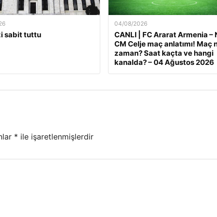
26
04/08/2026
i sabit tuttu
CANLI | FC Ararat Armenia –
CM Celje maç anlatımı! Maç 
zaman? Saat kaçta ve hangi
kanalda? – 04 Ağustos 2026
nlar
*
ile işaretlenmişlerdir