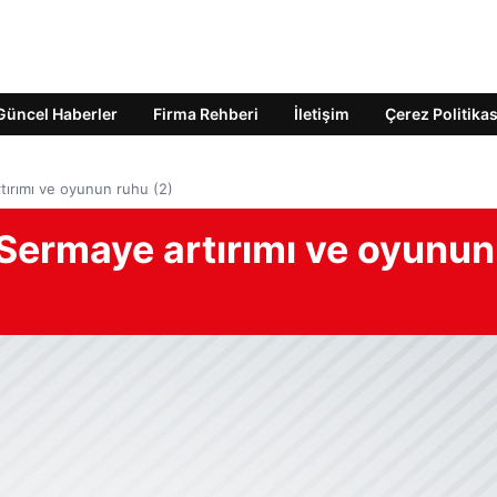
Güncel Haberler
Firma Rehberi
İletişim
Çerez Politikas
tırımı ve oyunun ruhu (2)
 Sermaye artırımı ve oyunun