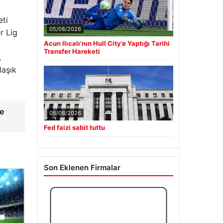
eti
05/08/2026
r Lig
Acun Ilıcalı’nın Hull City’e Yaptığı Tarihi
Transfer Hareketi
,
laşık
te
05/08/2026
Fed faizi sabit tuttu
Son Eklenen Firmalar