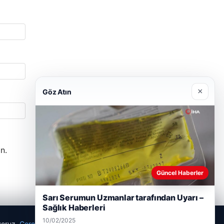
×
Göz Atın
n.
Güncel Haberler
Sarı Serumun Uzmanlar tarafından Uyarı –
Sağlık Haberleri
10/02/2025
ıyoruz.
Çerez Politikamız
Reddet
Kabul Et