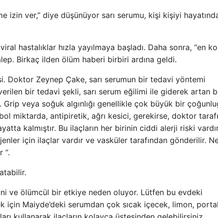
 izin ver,” diye düşünüyor sarı serumu, kişi kişiyi hayatınd
viral hastalıklar hızla yayılmaya başladı. Daha sonra, “en ko
alep. Birkaç ilden ölüm haberi birbiri ardına geldi.
esi. Doktor Zeynep Çake, sarı serumun bir tedavi yöntemi
erilen bir tedavi şekli, sarı serum eğilimi ile giderek artan b
tı. Grip veya soğuk algınlığı genellikle çok büyük bir çoğunl
ol miktarda, antipiretik, ağrı kesici, gerekirse, doktor tara
tta kalmıştır. Bu ilaçların her birinin ciddi alerji riski vardır
jenler için ilaçlar vardır ve vasküler tarafından gönderilir. N
 “.
tabilir.
ani ve ölümcül bir etkiye neden oluyor. Lütfen bu evdeki
ek için Maiyde’deki serumdan çok sıcak içecek, limon, porta
rı kullanarak ilaçların kolayca üstesinden gelebilirsiniz.