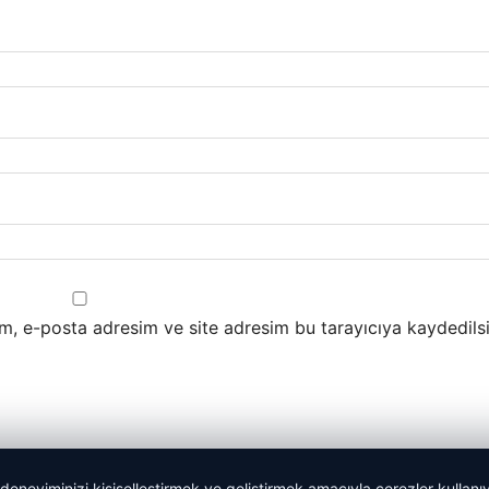
m, e-posta adresim ve site adresim bu tarayıcıya kaydedilsi
 deneyiminizi kişiselleştirmek ve geliştirmek amacıyla çerezler kullan