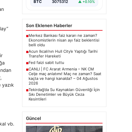
BTC
3075312
▲ +0.10%
an
Son Eklenen Haberler
lay”
Merkez Bankası faiz kararı ne zaman?
■
Ekonomistlerin nisan ayı faiz beklentisi
belli oldu
Acun Ilıcalı’nın Hull City’e Yaptığı Tarihi
■
ir
Transfer Hareketi
uğa
Fed faizi sabit tuttu
■
CANLI | FC Ararat Armenia – NK CM
fından
■
Celje maç anlatımı! Maç ne zaman? Saat
,
kaçta ve hangi kanalda? – 04 Ağustos
2026
e yazık
Tekirdağ’da Su Kaynakları Güvenliği İçin
■
Sıkı Denetimler ve Büyük Ceza
Kesintileri
Güncel
kal vb.