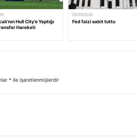
26
05/08/2026
calı’nın Hull City’e Yaptığı
Fed faizi sabit tuttu
Transfer Hareketi
nlar
*
ile işaretlenmişlerdir