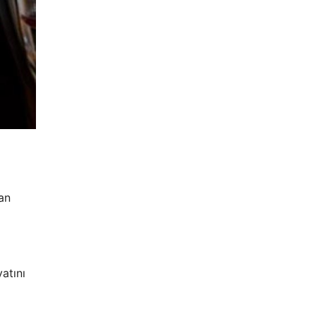
an
atını