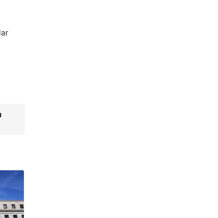
dar
ı