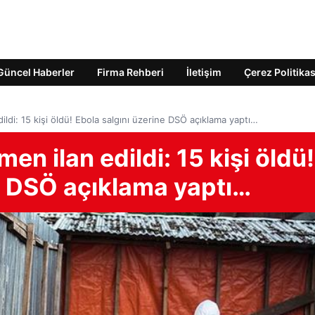
Güncel Haberler
Firma Rehberi
İletişim
Çerez Politikas
ildi: 15 kişi öldü! Ebola salgını üzerine DSÖ açıklama yaptı…
en ilan edildi: 15 kişi öldü!
e DSÖ açıklama yaptı…