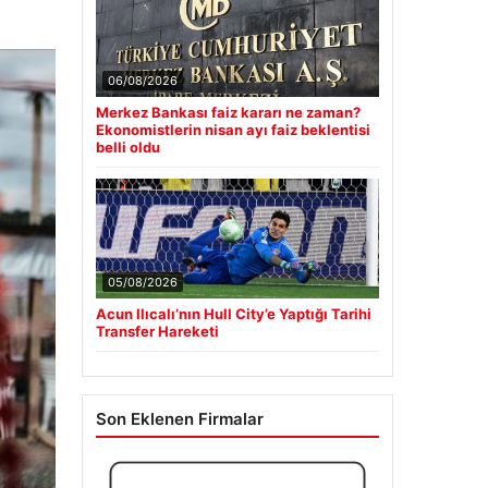
06/08/2026
Merkez Bankası faiz kararı ne zaman?
Ekonomistlerin nisan ayı faiz beklentisi
belli oldu
05/08/2026
Acun Ilıcalı’nın Hull City’e Yaptığı Tarihi
Transfer Hareketi
Son Eklenen Firmalar