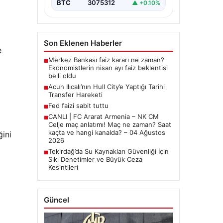
BTC
3075312
▲ +0.10%
Son Eklenen Haberler
e
Merkez Bankası faiz kararı ne zaman?
■
Ekonomistlerin nisan ayı faiz beklentisi
belli oldu
Acun Ilıcalı’nın Hull City’e Yaptığı Tarihi
■
Transfer Hareketi
Fed faizi sabit tuttu
■
CANLI | FC Ararat Armenia – NK CM
■
Celje maç anlatımı! Maç ne zaman? Saat
kaçta ve hangi kanalda? – 04 Ağustos
ğini
2026
Tekirdağ’da Su Kaynakları Güvenliği İçin
■
Sıkı Denetimler ve Büyük Ceza
Kesintileri
Güncel