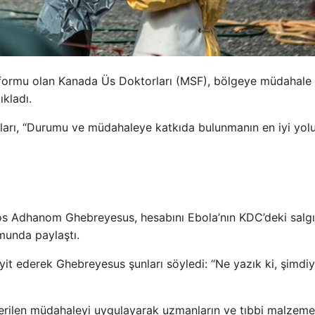
formu olan Kanada Üs Doktorları (MSF), bölgeye müdahale
ıkladı.
takları, “Durumu ve müdahaleye katkıda bulunmanın en iyi yol
s Adhanom Ghebreyesus, hesabını Ebola’nın KDC’deki salgı
unda paylaştı.
yit ederek Ghebreyesus şunları söyledi: “Ne yazık ki, şimdi
terilen müdahaleyi uygulayarak uzmanların ve tıbbi malzeme