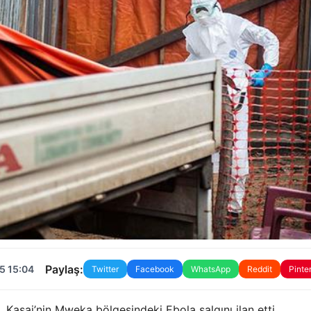
Paylaş:
5 15:04
Twitter
Facebook
WhatsApp
Reddit
Pinte
Kasai’nin Mweka bölgesindeki Ebola salgını ilan etti.