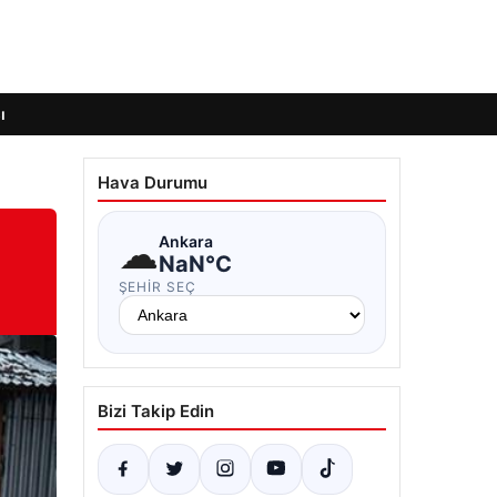
ı
Hava Durumu
☁
Ankara
NaN°C
ŞEHIR SEÇ
Bizi Takip Edin