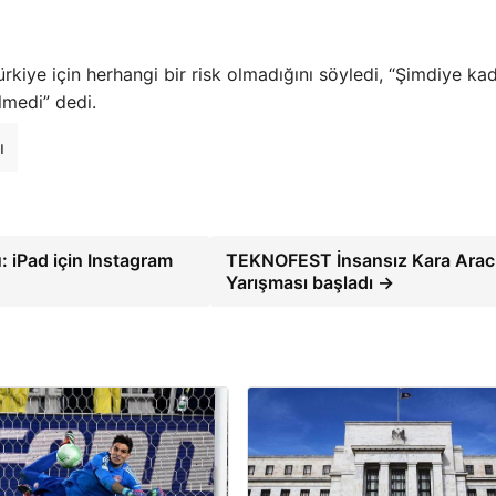
kiye için herhangi bir risk olmadığını söyledi, “Şimdiye ka
lmedi” dedi.
ı
u: iPad için Instagram
TEKNOFEST İnsansız Kara Arac
Yarışması başladı →