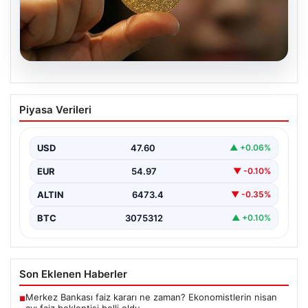
01.08.2026
Altın Fiyatları Güncel Durum 8 Nisan
Piyasa Verileri
2026: Gram, Çeyrek ve Cumhuriyet
Altını Alış Satış Fiyatları
USD
47.60
▲ +0.06%
8 Nisan 2026 itibarıyla altın piyasasında yaşanan
hareketlilik, bölgedeki jeopolitik gelişmeler ve
EUR
54.97
▼ -0.10%
ekonomik göstergeler…
ALTIN
6473.4
▼ -0.35%
BTC
3075312
▲ +0.10%
Son Eklenen Haberler
Merkez Bankası faiz kararı ne zaman? Ekonomistlerin nisan
■
ayı faiz beklentisi belli oldu