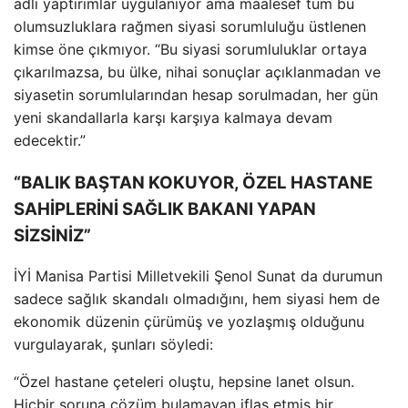
adli yaptırımlar uygulanıyor ama maalesef tüm bu
olumsuzluklara rağmen siyasi sorumluluğu üstlenen
kimse öne çıkmıyor. “Bu siyasi sorumluluklar ortaya
çıkarılmazsa, bu ülke, nihai sonuçlar açıklanmadan ve
siyasetin sorumlularından hesap sorulmadan, her gün
yeni skandallarla karşı karşıya kalmaya devam
edecektir.”
“BALIK BAŞTAN KOKUYOR, ÖZEL HASTANE
SAHİPLERİNİ SAĞLIK BAKANI YAPAN
SİZSİNİZ”
İYİ Manisa Partisi Milletvekili Şenol Sunat da durumun
sadece sağlık skandalı olmadığını, hem siyasi hem de
ekonomik düzenin çürümüş ve yozlaşmış olduğunu
vurgulayarak, şunları söyledi:
“Özel hastane çeteleri oluştu, hepsine lanet olsun.
Hiçbir soruna çözüm bulamayan iflas etmiş bir