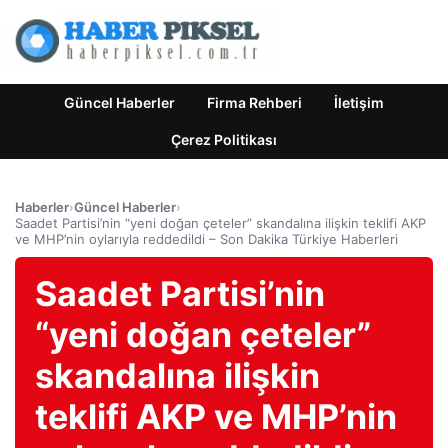
Güncel Haberler
Firma Rehberi
İletişim
Çerez Politikası
Haberler
›
Güncel Haberler
›
Saadet Partisi’nin “yeni doğan çeteler” skandalına ilişkin teklifi AKP
ve MHP’nin oylarıyla reddedildi – Son Dakika Türkiye Haberleri
Saadet Partisi’nin
“yeni doğan çeteler”
skandalına ilişkin
teklifi AKP ve MHP’nin