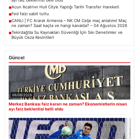
Acun Ilıcalı’nın Hull City’e Yaptığı Tarihi Transfer Hareketi
■
Fed faizi sabit tuttu
■
CANLI | FC Ararat Armenia – NK CM Celje maç anlatımı! Maç
■
ne zaman? Saat kaçta ve hangi kanalda? – 04 Ağustos 2026
Tekirdağ’da Su Kaynakları Güvenliği İçin Sıkı Denetimler ve
■
Büyük Ceza Kesintileri
Güncel
06/08/2026
Merkez Bankası faiz kararı ne zaman? Ekonomistlerin nisan
ayı faiz beklentisi belli oldu