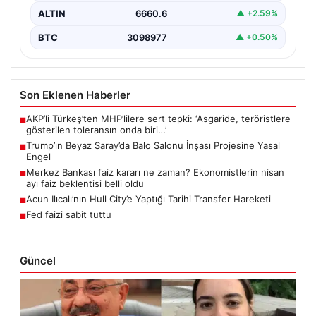
ALTIN
6660.6
▲ +2.59%
BTC
3098977
▲ +0.50%
Son Eklenen Haberler
AKP’li Türkeş’ten MHP’lilere sert tepki: ‘Asgaride, teröristlere
■
gösterilen toleransın onda biri…’
Trump’ın Beyaz Saray’da Balo Salonu İnşası Projesine Yasal
■
Engel
Merkez Bankası faiz kararı ne zaman? Ekonomistlerin nisan
■
ayı faiz beklentisi belli oldu
Acun Ilıcalı’nın Hull City’e Yaptığı Tarihi Transfer Hareketi
■
Fed faizi sabit tuttu
■
Güncel