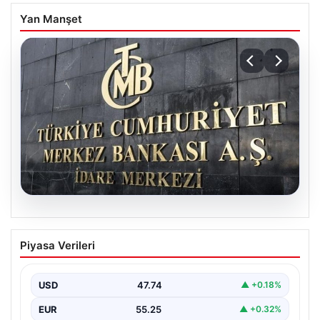
Yan Manşet
06.08.2026
Merkez Bankası faiz kararı ne zaman?
Piyasa Verileri
Ekonomistlerin nisan ayı faiz beklentisi
belli oldu
USD
47.74
▲ +0.18%
EUR
55.25
▲ +0.32%