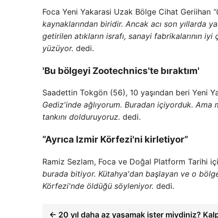
Foca Yeni Yakarasi Uzak Bölge Cihat Geriihan
“
kaynaklarından biridir. Ancak acı son yıllarda y
getirilen atıkların israfı, sanayi fabrikalarının 
yüzüyor.
dedi.
'Bu bölgeyi Zootechnics'te bıraktım'
Saadettin Tokgön (56), 10 yaşından beri Yeni Yak
Gediz'inde ağlıyorum. Buradan içiyorduk. Ama 
tankını dolduruyoruz.
dedi.
“Ayrıca Izmir Körfezi'ni kirletiyor”
Ramiz Sezlam, Foca ve Doğal Platform Tarihi i
burada bitiyor. Kütahya'dan başlayan ve o bölgede
Körfezi'nde öldüğü söyleniyor.
dedi.
← 20 yıl daha az yaşamak ister miydiniz? Ka