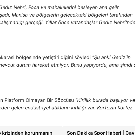
Gediz Nehri, Foca ve mahallelerini besleyen ana gelir
aşadı, Manisa ve bölgelerin gelecekteki bölgeleri tarafından
iyi çalışmadığı gerçeği. Yıllar önce vatandaşlar Gediz Nehri'nd
arasi bölgesinde yetiştirildiğini söyledi
“Şu anki Gediz'in
mevcut durum hareket etmiyor. Bunu yapıyordu, ama şimdi 
çin Platform Olmayan Bir Sözcüsü
“Kirlilik burada başlıyor ve
n gelen endüstriyel atıkların kirliliği var. Körfezin Körfez
lp krizinden korunmanın
Son Dakika Spor Haberi | Çay