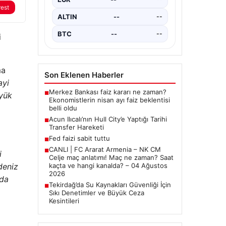
önemli tarım ve sanayi
rest
şehirlerinden biri olan Tekirdağ,
ALTIN
--
--
çevre koruma çalışmalarını…
BTC
--
--
i
ma
Son Eklenen Haberler
ayi
Merkez Bankası faiz kararı ne zaman?
■
üyük
Ekonomistlerin nisan ayı faiz beklentisi
belli oldu
Acun Ilıcalı’nın Hull City’e Yaptığı Tarihi
■
Transfer Hareketi
Fed faizi sabit tuttu
■
CANLI | FC Ararat Armenia – NK CM
■
i
Celje maç anlatımı! Maç ne zaman? Saat
kaçta ve hangi kanalda? – 04 Ağustos
deniz
2026
nda
Tekirdağ’da Su Kaynakları Güvenliği İçin
■
Sıkı Denetimler ve Büyük Ceza
Kesintileri