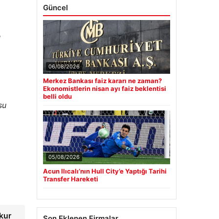
Güncel
e
06/08/2026
Merkez Bankası faiz kararı ne zaman?
Ekonomistlerin nisan ayı faiz beklentisi
belli oldu
su
05/08/2026
Acun Ilıcalı’nın Hull City’e Yaptığı Tarihi
Transfer Hareketi
kur
Son Eklenen Firmalar