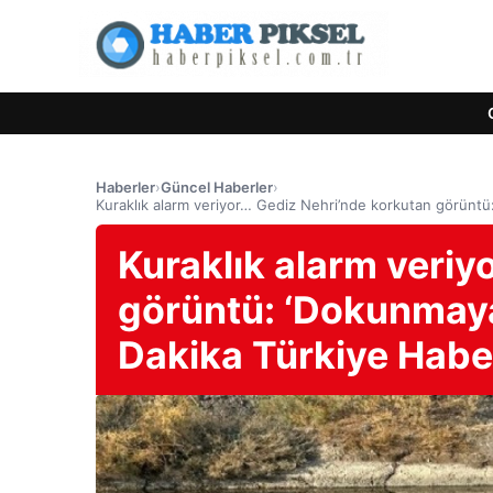
Haberler
›
Güncel Haberler
›
Kuraklık alarm veriyor… Gediz Nehri’nde korkutan görüntü:
Kuraklık alarm veriy
görüntü: ‘Dokunmaya 
Dakika Türkiye Haber