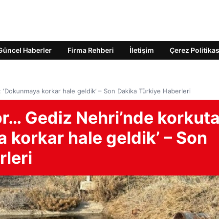
Güncel Haberler
Firma Rehberi
İletişim
Çerez Politikas
 ‘Dokunmaya korkar hale geldik’ – Son Dakika Türkiye Haberleri
or… Gediz Nehri’nde korkut
korkar hale geldik’ – Son
leri