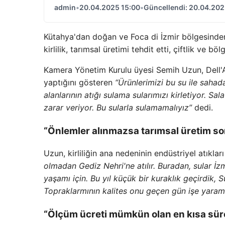
admin
•
20.04.2025 15:00
•
Güncellendi: 20.04.202
Kütahya'dan doğan ve Foca di İzmir bölgesinden
kirlilik, tarımsal üretimi tehdit etti, çiftlik ve bö
Kamera Yönetim Kurulu üyesi Semih Uzun, Dell'A
yaptığını gösteren
“Ürünlerimizi bu su ile saha
alanlarının atığı sulama sularımızı kirletiyor. Sa
zarar veriyor. Bu sularla sulamamalıyız”
dedi.
“Önlemler alınmazsa tarımsal üretim so
Uzun, kirliliğin ana nedeninin endüstriyel atık
olmadan Gediz Nehri'ne atılır. Buradan, sular İzm
yaşamı için. Bu yıl küçük bir kuraklık geçird
Topraklarmının kalites onu geçen gün işe yara
“Ölçüm ücreti mümkün olan en kısa süre