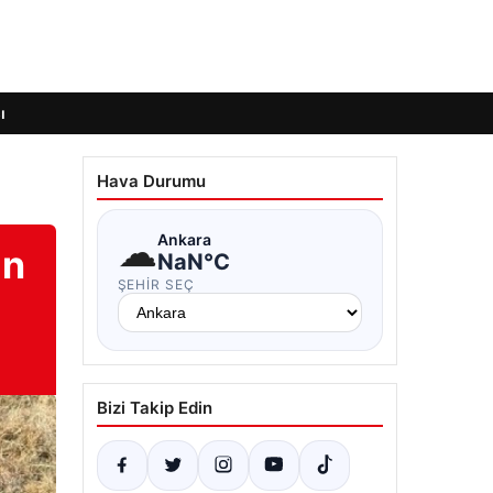
ı
Hava Durumu
☁
Ankara
an
NaN°C
ŞEHIR SEÇ
Bizi Takip Edin