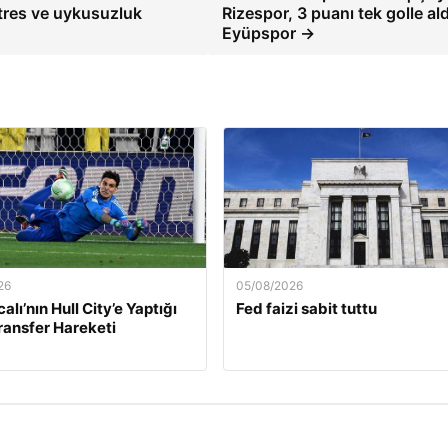
stres ve uykusuzluk
Rizespor, 3 puanı tek golle ald
Eyüpspor →
26
05/08/2026
calı’nın Hull City’e Yaptığı
Fed faizi sabit tuttu
Transfer Hareketi