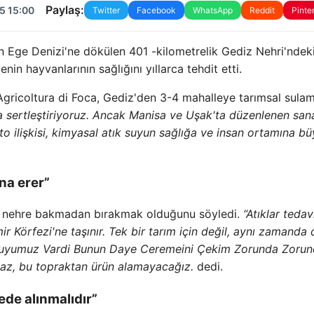
Paylaş:
5 15:00
Twitter
Facebook
WhatsApp
Reddit
Pinte
 Ege Denizi'ne dökülen 401 -kilometrelik Gediz Nehri'ndek
lgenin hayvanlarının sağlığını yıllarca tehdit etti.
gricoltura di Foca, Gediz'den 3-4 mahalleye tarımsal sula
da sertleştiriyoruz. Ancak Manisa ve Uşak'ta düzenlenen san
lato ilişkisi, kimyasal atık suyun sağlığa ve insan ortamına b
na erer”
ları nehre bakmadan bırakmak olduğunu söyledi.
“Atıklar tedav
ir Körfezi'ne taşınır. Tek bir tarım için değil, aynı zamanda 
ik, Suyumuz Vardi Bunun Daye Ceremeini Çekim Zorunda Zoru
maz, bu topraktan ürün alamayacağız.
dedi.
de alınmalıdır”