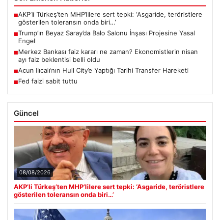
AKP’li Türkeş’ten MHP’lilere sert tepki: ‘Asgaride, teröristlere
■
gösterilen toleransın onda biri…’
Trump’ın Beyaz Saray’da Balo Salonu İnşası Projesine Yasal
■
Engel
Merkez Bankası faiz kararı ne zaman? Ekonomistlerin nisan
■
ayı faiz beklentisi belli oldu
Acun Ilıcalı’nın Hull City’e Yaptığı Tarihi Transfer Hareketi
■
Fed faizi sabit tuttu
■
Güncel
08/08/2026
AKP’li Türkeş’ten MHP’lilere sert tepki: ‘Asgaride, teröristlere
gösterilen toleransın onda biri…’