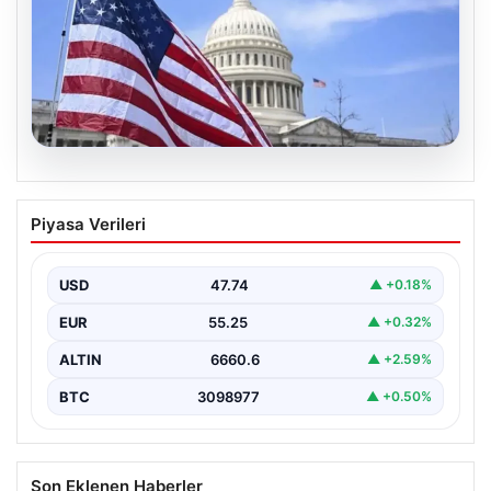
06.08.2026
Merkez Bankası faiz kararı ne zaman?
Piyasa Verileri
Ekonomistlerin nisan ayı faiz beklentisi
belli oldu
USD
47.74
▲ +0.18%
EUR
55.25
▲ +0.32%
ALTIN
6660.6
▲ +2.59%
BTC
3098977
▲ +0.50%
Son Eklenen Haberler