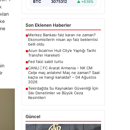
BTC
3075312
▲ +0.10%
k
ılan
oke
Son Eklenen Haberler
ane
Merkez Bankası faiz kararı ne zaman?
■
Ekonomistlerin nisan ayı faiz beklentisi
belli oldu
Acun Ilıcalı’nın Hull City’e Yaptığı Tarihi
■
Transfer Hareketi
Fed faizi sabit tuttu
■
nin
CANLI | FC Ararat Armenia – NK CM
■
ir
Celje maç anlatımı! Maç ne zaman? Saat
kaçta ve hangi kanalda? – 04 Ağustos
2026
Tekirdağ’da Su Kaynakları Güvenliği İçin
■
Sıkı Denetimler ve Büyük Ceza
Kesintileri
Güncel