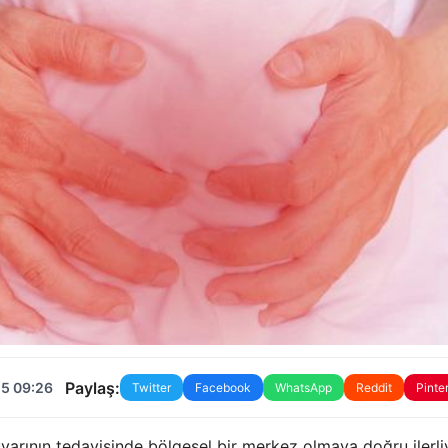
Paylaş:
25 09:26
Twitter
Facebook
WhatsApp
Reddit
Pinte
varının tedavisinde bölgesel bir merkez olmaya doğru ilerliy