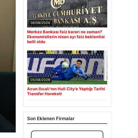
06/08/2026
Merkez Bankası faiz kararı ne zaman?
Ekonomistlerin nisan ayı faiz beklentisi
belli oldu
05/08/2026
Acun Ilıcalı’nın Hull City’e Yaptığı Tarihi
Transfer Hareketi
Son Eklenen Firmalar