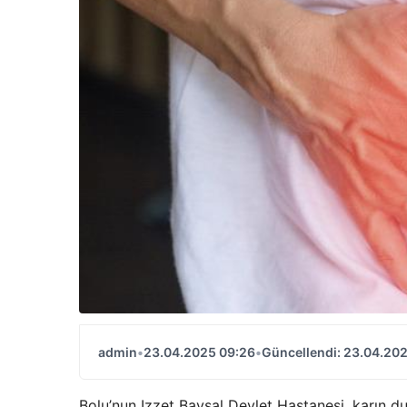
admin
•
23.04.2025 09:26
•
Güncellendi: 23.04.20
Bolu’nun Izzet Baysal Devlet Hastanesi, karın du