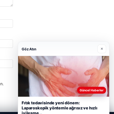
×
Göz Atın
n.
Güncel Haberler
Fıtık tedavisinde yeni dönem:
Laparoskopik yöntemle ağrısız ve hızlı
iyileşme…