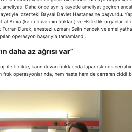
tık ameliyatı. Daha önce aynı şikayetle ameliyat geçiren anca
kayetiyle İzzet’teki Baysal Devlet Hastanesine başvurdu. Yap
ral Arnia (karın duvarının fıtıkları) ve -Kifiktlik organlar bl
t Turran Durak, anestezi uzmanı Selin Yencek ve ameliyath
apılan operasyon başarıyla tamamlandı.
n daha az ağrısı var”
 ile birlikte, karın duvarı fıtıklarında laparoskopik cerrahi
yan fıtık operasyonlarında, hem hasta hem de cerrahın ciddi b