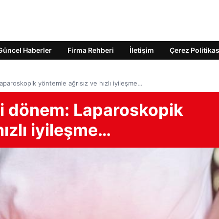
Güncel Haberler
Firma Rehberi
İletişim
Çerez Politikas
aparoskopik yöntemle ağrısız ve hızlı iyileşme…
ni dönem: Laparoskopik
ızlı iyileşme…