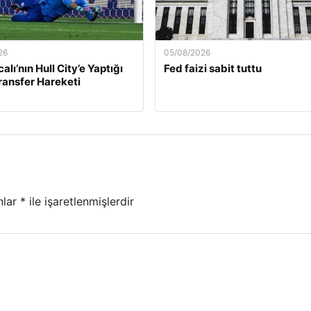
26
05/08/2026
calı’nın Hull City’e Yaptığı
Fed faizi sabit tuttu
Transfer Hareketi
nlar
*
ile işaretlenmişlerdir