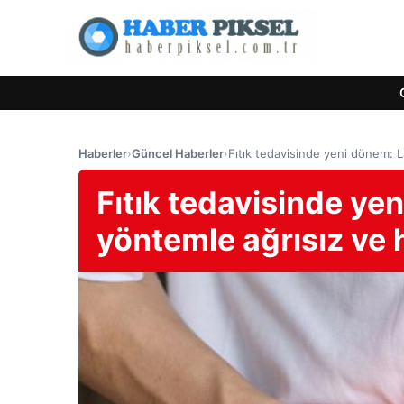
Haberler
›
Güncel Haberler
›
Fıtık tedavisinde yeni dönem: L
Fıtık tedavisinde ye
yöntemle ağrısız ve h