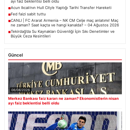
ayı faiz beklentisi belli oldu
Acun Ilıcalı’nın Hull City’e Yaptığı Tarihi Transfer Hareketi
■
Fed faizi sabit tuttu
■
CANLI | FC Ararat Armenia – NK CM Celje maç anlatımı! Maç
■
ne zaman? Saat kaçta ve hangi kanalda? – 04 Ağustos 2026
Tekirdağ’da Su Kaynakları Güvenliği İçin Sıkı Denetimler ve
■
Büyük Ceza Kesintileri
Güncel
06/08/2026
Merkez Bankası faiz kararı ne zaman? Ekonomistlerin nisan
ayı faiz beklentisi belli oldu