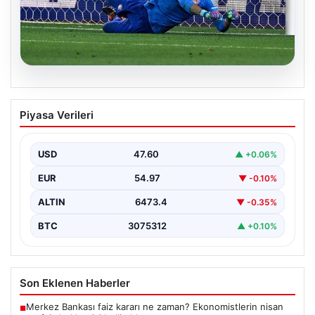
05.08.2026
Acun Ilıcalı’nın Hull City’e Yaptığı Tarihi
Piyasa Verileri
Transfer Hareketi
Modern futbol dünyasında transferler sıklıkla kulüplerin
kaderini değiştiren önemli adımlar olarak öne çıkar.
USD
47.60
▲ +0.06%
Hull…
EUR
54.97
▼ -0.10%
ALTIN
6473.4
▼ -0.35%
BTC
3075312
▲ +0.10%
Son Eklenen Haberler
Merkez Bankası faiz kararı ne zaman? Ekonomistlerin nisan
■