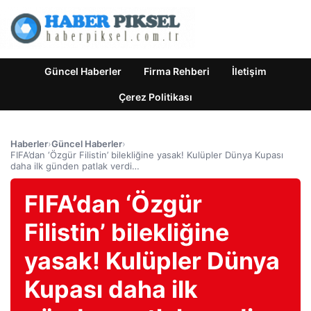
Güncel Haberler
Firma Rehberi
İletişim
Çerez Politikası
Haberler
›
Güncel Haberler
›
FIFA’dan ‘Özgür Filistin’ bilekliğine yasak! Kulüpler Dünya Kupası
daha ilk günden patlak verdi…
FIFA’dan ‘Özgür
Filistin’ bilekliğine
yasak! Kulüpler Dünya
Kupası daha ilk