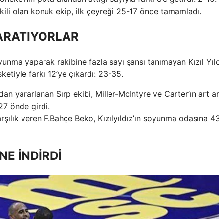
kili olan konuk ekip, ilk çeyreği 25-17 önde tamamladı.
ARATIYORLAR
vunma yaparak rakibine fazla sayı şansı tanımayan Kızıl Yıldı
etiyle farkı 12’ye çıkardı: 23-35.
ndan yararlanan Sırp ekibi, Miller-McIntyre ve Carter’ın art a
27 önde girdi.
arşılık veren F.Bahçe Beko, Kızılyıldız’ın soyunma odasına 4
NE İNDİRDİ