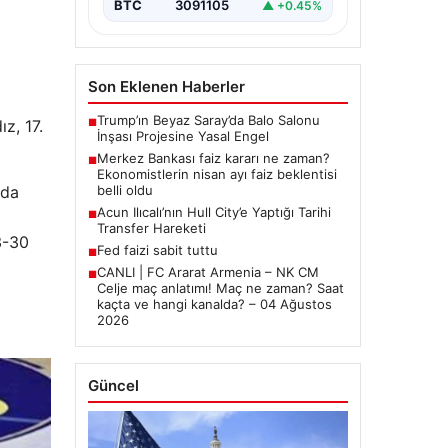
BTC
3091105
▲ +0.45%
Son Eklenen Haberler
Trump’ın Beyaz Saray’da Balo Salonu
z, 17.
■
İnşası Projesine Yasal Engel
Merkez Bankası faiz kararı ne zaman?
■
Ekonomistlerin nisan ayı faiz beklentisi
rda
belli oldu
Acun Ilıcalı’nın Hull City’e Yaptığı Tarihi
■
Transfer Hareketi
3-30
Fed faizi sabit tuttu
■
CANLI | FC Ararat Armenia – NK CM
■
Celje maç anlatımı! Maç ne zaman? Saat
kaçta ve hangi kanalda? – 04 Ağustos
2026
Güncel