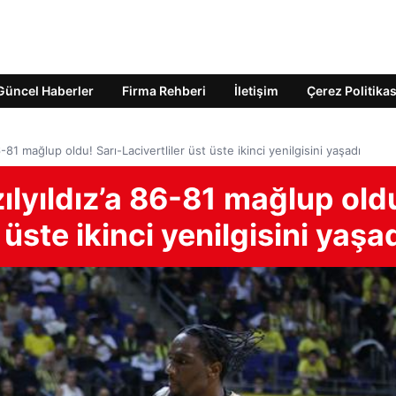
Güncel Haberler
Firma Rehberi
İletişim
Çerez Politikas
-81 mağlup oldu! Sarı-Lacivertliler üst üste ikinci yenilgisini yaşadı
lyıldız’a 86-81 mağlup old
 üste ikinci yenilgisini yaşa