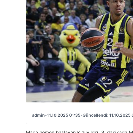
admin
•
11.10.2025 01:35
•
Güncellendi: 11.10.2025 
Maça hemen başlayan Kızılyıldız, 3. dakikada Mon