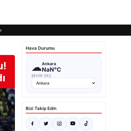
ı
Hava Durumu
u!
☁
Ankara
NaN°C
dı
ŞEHIR SEÇ
Bizi Takip Edin