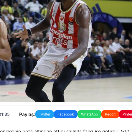
Paylaş:
01:35
Twitter
Facebook
WhatsApp
Reddit
Pinte
eke’nin pota altından attığı sayıyla farkı 8’e getirdi: 2-10.