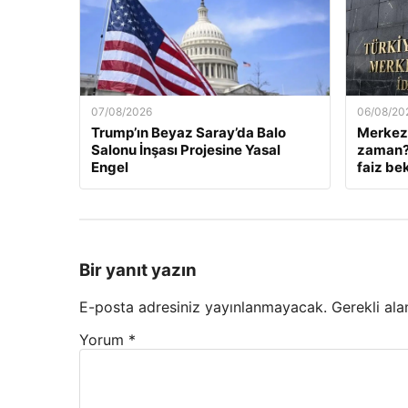
07/08/2026
06/08/20
Trump’ın Beyaz Saray’da Balo
Merkez 
Salonu İnşası Projesine Yasal
zaman? 
Engel
faiz bek
Bir yanıt yazın
E-posta adresiniz yayınlanmayacak.
Gerekli ala
Yorum
*