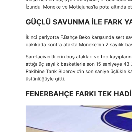
İzundu, Moneke ve Motiejunas’la pota altında et
GÜÇLÜ SAVUNMA İLE FARK Y
İkinci periyotta F.Bahçe Beko karşısında sert sa
dakikada kontra atakta Moneke’nin 2 sayılık bask
Sarı-lacivertlilerin boş atakları ve top kayıpları
attığı üç sayılık basketlerle son 15 saniyeye 43-
Rakibine Tarık Biberovic’in son saniye üçlükle k
üstünlüğüyle gitti.
FENERBAHÇE FARKI TEK HADİ