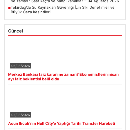
ne zaman? Saat kaçta ve hangi kanalda? – 04 Ağustos 2026
Tekirdağ’da Su Kaynakları Güvenliği İçin Sıkı Denetimler ve
■
Büyük Ceza Kesintileri
Güncel
06/08/2026
Merkez Bankası faiz kararı ne zaman? Ekonomistlerin nisan
ayı faiz beklentisi belli oldu
05/08/2026
Acun Ilıcalı’nın Hull City’e Yaptığı Tarihi Transfer Hareketi