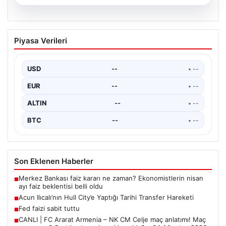
04.08.2026
CANLI | FC Ararat Armenia – NK CM
Piyasa Verileri
Celje maç anlatımı! Maç ne zaman?
Saat kaçta ve hangi kanalda? – 04
Ağustos 2026
USD
--
• --
EUR
--
• --
ALTIN
--
• --
BTC
--
• --
Son Eklenen Haberler
Merkez Bankası faiz kararı ne zaman? Ekonomistlerin nisan
■
ayı faiz beklentisi belli oldu
Acun Ilıcalı’nın Hull City’e Yaptığı Tarihi Transfer Hareketi
■
Fed faizi sabit tuttu
■
CANLI | FC Ararat Armenia – NK CM Celje maç anlatımı! Maç
■