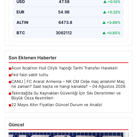
USD
47.58
▲ +0.10%
EUR
54.98
▲ +0.22%
ALTIN
6473.8
▲ +3.89%
BTC
3062112
▲ +0.85%
Son Eklenen Haberler
Acun Ilıcalı’nın Hull City’e Yaptığı Tarihi Transfer Hareketi
■
Fed faizi sabit tuttu
■
CANLI | FC Ararat Armenia – NK CM Celje maç anlatımı! Maç
■
ne zaman? Saat kaçta ve hangi kanalda? – 04 Ağustos 2026
Tekirdağ’da Su Kaynakları Güvenliği İçin Sıkı Denetimler ve
■
Büyük Ceza Kesintileri
22 Mayıs Altın Fiyatları Güncel Durum ve Analizi
■
Güncel