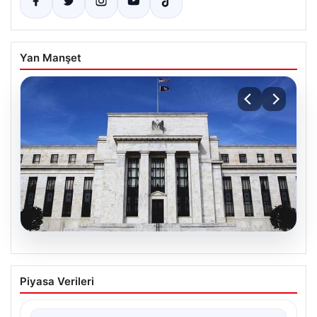
Yan Manşet
05.08.2026
Fed faizi sabit tuttu
Piyasa Verileri
{“title”: “ABD Merkez Bankası Faiz Oranını Sabit Tutmaya
Devam Etti”, “content”: “ ABD Merkez…